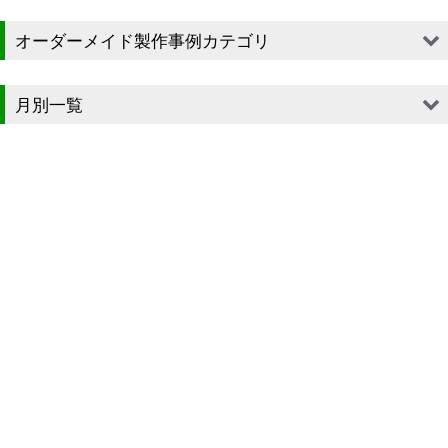
オーダーメイド製作事例カテゴリ
■段ボール（箱）
月別一覧
■段ボール（箱以外）
2026年
■貼箱
2025年
■組箱
2024年
■その他箱・ケース
2023年
■袋
2022年
■ウレタン・スポンジ
2021年
■気泡緩衝材・ミラーマット
2020年
■その他発泡材・緩衝材
2019年
■その他資材