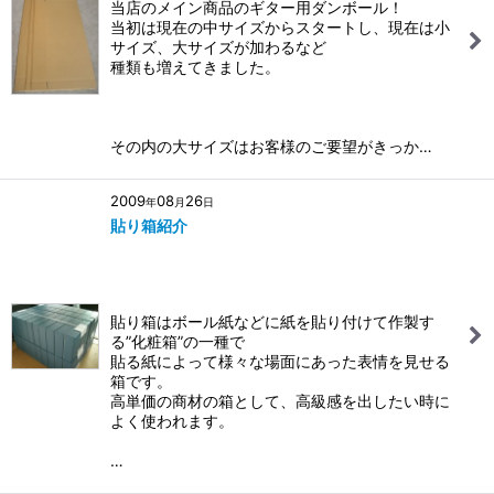
当店のメイン商品のギター用ダンボール！
当初は現在の中サイズからスタートし、現在は小
サイズ、大サイズが加わるなど
種類も増えてきました。
その内の大サイズはお客様のご要望がきっか…
2009
08
26
年
月
日
貼り箱紹介
貼り箱はボール紙などに紙を貼り付けて作製す
る”化粧箱”の一種で
貼る紙によって様々な場面にあった表情を見せる
箱です。
高単価の商材の箱として、高級感を出したい時に
よく使われます。
…