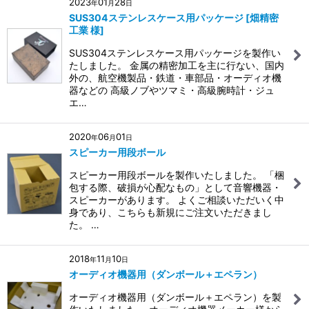
2023
01
28
年
月
日
SUS304ステンレスケース用パッケージ [畑精密
工業 様]
SUS304ステンレスケース用パッケージを製作い
たしました。 金属の精密加工を主に行ない、国内
外の、航空機製品・鉄道・車部品・オーディオ機
器などの 高級ノブやツマミ・高級腕時計・ジュ
エ…
2020
06
01
年
月
日
スピーカー用段ボール
スピーカー用段ボールを製作いたしました。 「梱
包する際、破損が心配なもの」として音響機器・
スピーカーがあります。 よくご相談いただいく中
身であり、こちらも新規にご注文いただきまし
た。 …
2018
11
10
年
月
日
オーディオ機器用（ダンボール＋エペラン）
オーディオ機器用（ダンボール＋エペラン）を製