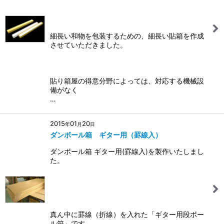
細長い和物を包装するための、細長い貼箱を作成
させていただきました。
貼り箱屋の得意分野によっては、対応する機械設
備がなく
…
2015
01
20
年
月
日
ダンボール箱 ギター用（罫線入）
ダンボール箱 ギター用(罫線入)を製作いたしまし
た。
真ん中に罫線（折線）を入れた「ギター用段ボー
ル箱」です。