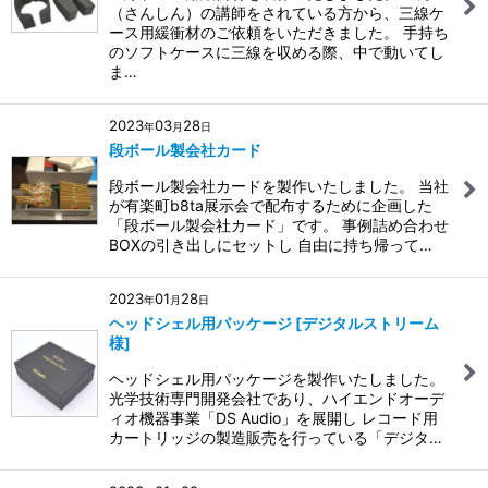
（さんしん）の講師をされている方から、三線ケ
ース用緩衝材のご依頼をいただきました。 手持ち
のソフトケースに三線を収める際、中で動いてし
ま…
2023
03
28
年
月
日
段ボール製会社カード
段ボール製会社カードを製作いたしました。 当社
が有楽町b8ta展示会で配布するために企画した
「段ボール製会社カード」です。 事例詰め合わせ
BOXの引き出しにセットし 自由に持ち帰って…
2023
01
28
年
月
日
ヘッドシェル用パッケージ [デジタルストリーム
様]
ヘッドシェル用パッケージを製作いたしました。
光学技術専門開発会社であり、ハイエンドオーデ
ィオ機器事業「DS Audio」を展開し レコード用
カートリッジの製造販売を行っている「デジタ…