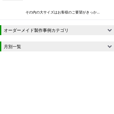
その内の大サイズはお客様のご要望がきっか…
オーダーメイド製作事例カテゴリ
■段ボール（箱）
月別一覧
■段ボール（箱以外）
2026年
■貼箱
2025年
■組箱
2024年
■その他箱・ケース
2023年
■袋
2022年
■ウレタン・スポンジ
2021年
■気泡緩衝材・ミラーマット