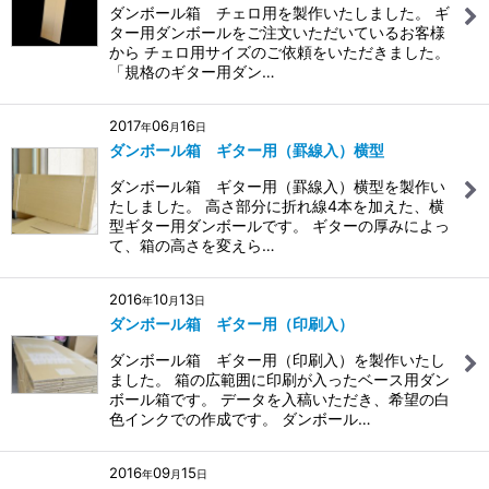
ダンボール箱 チェロ用を製作いたしました。 ギ
ター用ダンボールをご注文いただいているお客様
から チェロ用サイズのご依頼をいただきました。
「規格のギター用ダン…
2017
06
16
年
月
日
ダンボール箱 ギター用（罫線入）横型
ダンボール箱 ギター用（罫線入）横型を製作い
たしました。 高さ部分に折れ線4本を加えた、横
型ギター用ダンボールです。 ギターの厚みによっ
て、箱の高さを変えら…
2016
10
13
年
月
日
ダンボール箱 ギター用（印刷入）
ダンボール箱 ギター用（印刷入）を製作いたし
ました。 箱の広範囲に印刷が入ったベース用ダン
ボール箱です。 データを入稿いただき、希望の白
色インクでの作成です。 ダンボール…
2016
09
15
年
月
日