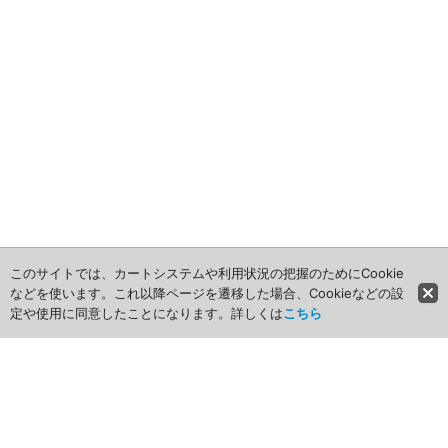
2009年
産業・電化製品用
ノベルティ
アニメ関連
このサイトでは、カートシステムや利用状況の把握のためにCookie
などを使います。これ以降ページを遷移した場合、Cookieなどの設
定や使用に同意したことになります。詳しくは
こちら
ホーム
商品カテゴリ
商品グループ一覧