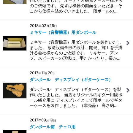
作いたしました。 オーディオ機器メーカー様から
のご依頼です。 先ずは機器の図面をいただき、そ
こから仕様を詰めていきました。 段ボールの…
2018
02
26
年
月
日
ミキサー（音響機器）用ダンボール
ミキサー（音響機器）用ダンボールを製作いたし
ました。 放送設備全般の設計、開発、施工を手掛
ける会社様からのご依頼です。 ミキサー、アン
プ、スピーカーの形状は、平たかったり、長か…
2017
11
20
年
月
日
ダンボール ディスプレイ（ギターケース）
ダンボール ディスプレイ（ギターケース）を製
作いたしました。 当店オリジナルのギター用段ボ
ール紹介用に ディスプレイとして段ボールでギタ
ーケースを製作しました。（非売品） 高さ約…
2017
09
19
年
月
日
ダンボール箱 チェロ用