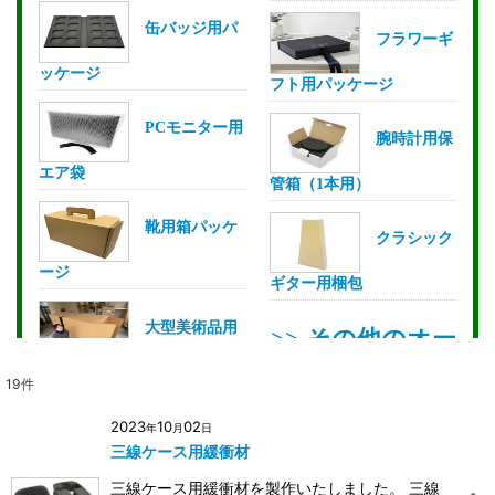
19
件
2023
10
02
年
月
日
三線ケース用緩衝材
三線ケース用緩衝材を製作いたしました。 三線