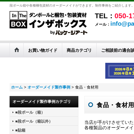
段ボール箱や各種梱包資材のオーダーメイドができます。制作事例をご紹介します
TEL：
050-1
info@pa
メール：
お買い物ガイド
商品カテゴリ
ご相談前の適合
ホーム
>
オーダーメイド製作事例
>
食品・食材用
オーダーメイド製作事例カテゴリ
食品・食材
■段ボール（箱）
■段ボール（箱以外）
当店が手がけさせていた
各種製品のオーダーメイ
■貼箱