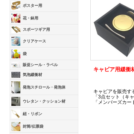
ポスター用
花・鉢用
スポーツギア用
クリアケース
袋
販促シール・ラベル
キャビア用緩衝
気泡緩衝材
発泡スチロール・発泡体
キャビアを販売す
「3点セット（キ
ウレタン・クッション材
「メンバーズカー
紐・リボン
封筒/伝票袋