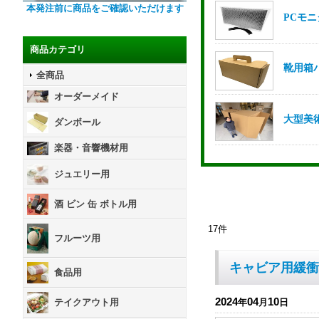
本発注前に商品をご確認いただけます
商品カテゴリ
全商品
オーダーメイド
ダンボール
楽器・音響機材用
ジュエリー用
酒 ビン 缶 ボトル用
17
件
フルーツ用
キャビア用緩衝
食品用
2024
04
10
テイクアウト用
年
月
日