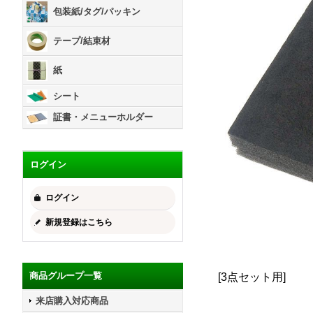
包装紙/タグ/パッキン
テープ/結束材
紙
シート
証書・メニューホルダー
ログイン
ログイン
新規登録はこちら
商品グループ一覧
[3点セット用]
来店購入対応商品