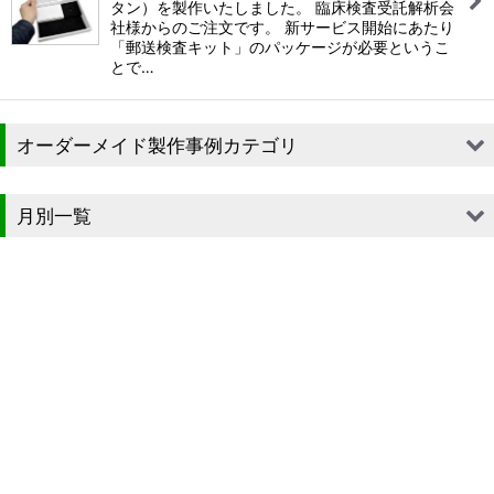
タン）を製作いたしました。 臨床検査受託解析会
社様からのご注文です。 新サービス開始にあたり
「郵送検査キット」のパッケージが必要というこ
とで…
オーダーメイド製作事例カテゴリ
■段ボール（箱）
月別一覧
■段ボール（箱以外）
2026年
■貼箱
2025年
■組箱
2024年
■その他箱・ケース
2023年
■袋
2022年
■ウレタン・スポンジ
2021年