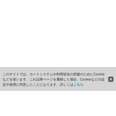
2009年
産業・電化製品用
ノベルティ
アニメ関連
このサイトでは、カートシステムや利用状況の把握のためにCookie
などを使います。これ以降ページを遷移した場合、Cookieなどの設
定や使用に同意したことになります。詳しくは
こちら
ホーム
商品カテゴリ
商品グループ一覧