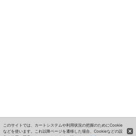
2012年
食品・食材用
2011年
記録メディア用（USBほか）
2010年
車・モビリティ用
2009年
産業・電化製品用
ノベルティ
アニメ関連
このサイトでは、カートシステムや利用状況の把握のためにCookie
などを使います。これ以降ページを遷移した場合、Cookieなどの設