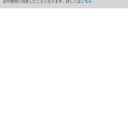
定や使用に同意したことになります。詳しくは
こちら
ホーム
商品カテゴリ
商品グループ一覧
最近チェックしたアイテム
お気に入り
ショッピングカート
マイページ
ログイン
新規登録はこちら
お買い物ガイド
FAQ（よくあるご質問）