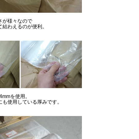
さが様々なので
て結わえるのが便利。
04mmを使用。
にも使用している厚みです。