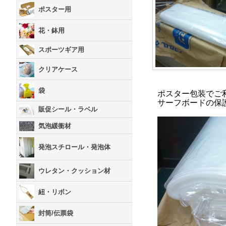
ポスター用
花・鉢用
スポーツギア用
クリアケース
袋
ポスター包装でご
サーフボードの保
販促シール・ラベル
気泡緩衝材
発泡スチロール・発泡体
ウレタン・クッション材
紐・リボン
封筒/伝票袋