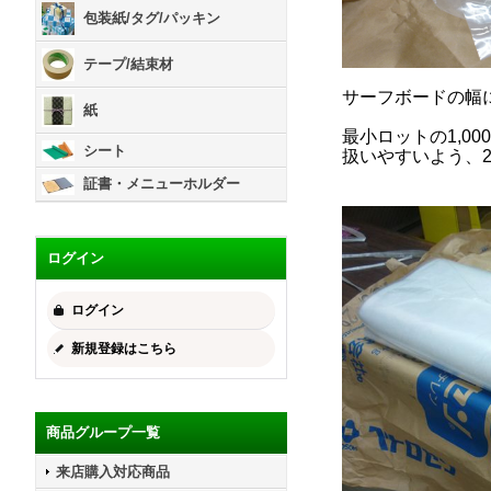
包装紙/タグ/パッキン
テープ/結束材
サーフボードの幅
紙
最小ロットの1,0
シート
扱いやすいよう、
証書・メニューホルダー
ログイン
ログイン
新規登録はこちら
商品グループ一覧
来店購入対応商品