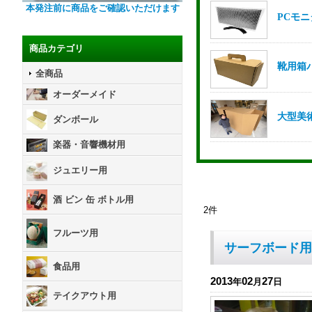
本発注前に商品をご確認いただけます
商品カテゴリ
全商品
オーダーメイド
ダンボール
楽器・音響機材用
ジュエリー用
酒 ビン 缶 ボトル用
2
件
フルーツ用
サーフボード用
食品用
2013
02
27
年
月
日
テイクアウト用