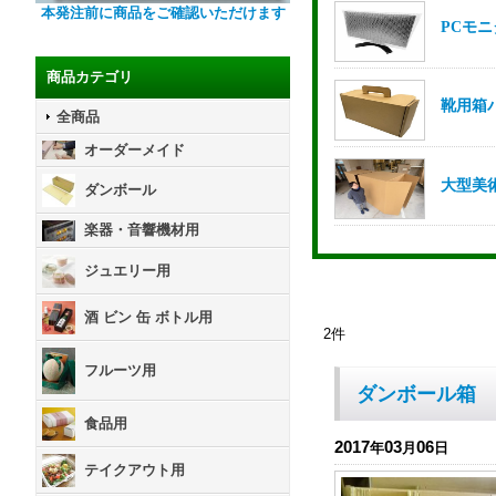
本発注前に商品をご確認いただけます
商品カテゴリ
全商品
オーダーメイド
ダンボール
楽器・音響機材用
ジュエリー用
酒 ビン 缶 ボトル用
2
件
フルーツ用
ダンボール箱 
食品用
2017
03
06
年
月
日
テイクアウト用