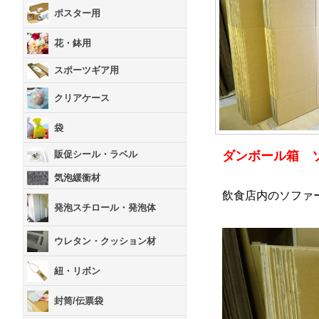
ポスター用
花・鉢用
スポーツギア用
クリアケース
袋
ダンボール箱 
販促シール・ラベル
気泡緩衝材
飲食店内のソファ
発泡スチロール・発泡体
ウレタン・クッション材
紐・リボン
封筒/伝票袋