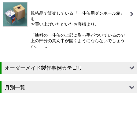
規格品で販売している『一斗缶用ダンボール箱』
を
お買い上げいただいたお客様より、
「塗料の一斗缶の上部に取っ手がついているので
上の部分の真ん中が開くようにならないでしょう
か。」…
オーダーメイド製作事例カテゴリ
■段ボール（箱）
月別一覧
■段ボール（箱以外）
2026年
■貼箱
2025年
■組箱
2024年
■その他箱・ケース
2023年