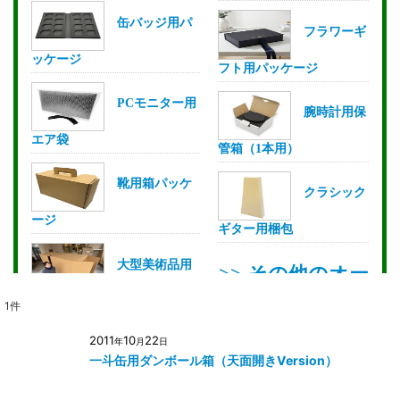
1
件
2011
10
22
年
月
日
一斗缶用ダンボール箱（天面開きVersion）