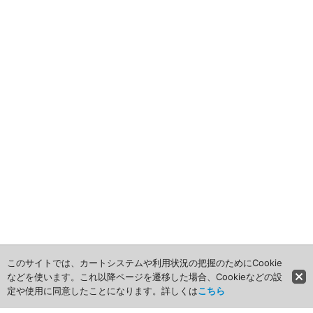
食品・食材用
2011年
記録メディア用（USBほか）
2010年
車・モビリティ用
2009年
産業・電化製品用
ノベルティ
アニメ関連
このサイトでは、カートシステムや利用状況の把握のためにCookie
などを使います。これ以降ページを遷移した場合、Cookieなどの設
定や使用に同意したことになります。詳しくは
こちら