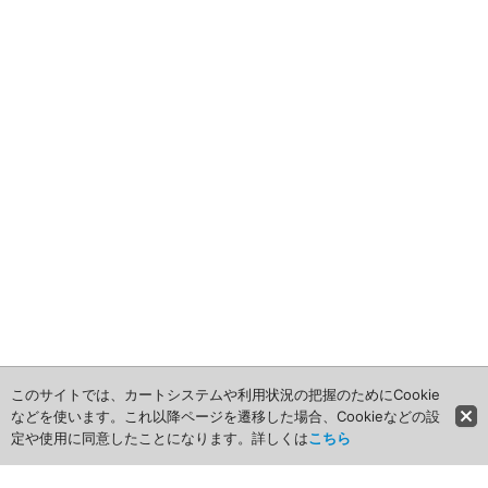
2011年
記録メディア用（USBほか）
2010年
車・モビリティ用
2009年
産業・電化製品用
ノベルティ
アニメ関連
このサイトでは、カートシステムや利用状況の把握のためにCookie
などを使います。これ以降ページを遷移した場合、Cookieなどの設
定や使用に同意したことになります。詳しくは
こちら
ホーム