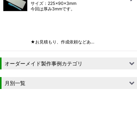
サイズ：225×90×3mm
今回は厚み3mmです。
★お見積もり、作成依頼などあ…
オーダーメイド製作事例カテゴリ
■段ボール（箱）
月別一覧
■段ボール（箱以外）
2026年
■貼箱
2025年
■組箱
2024年
■その他箱・ケース
2023年
■袋