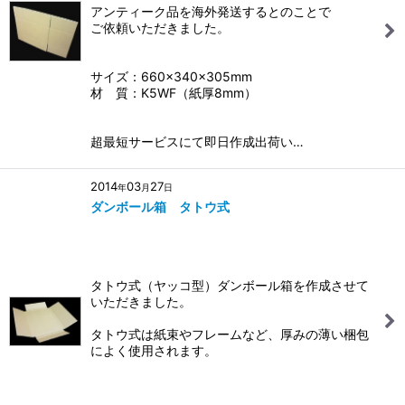
アンティーク品を海外発送するとのことで
ご依頼いただきました。
サイズ：660×340×305mm
材 質：K5WF（紙厚8mm）
超最短サービスにて即日作成出荷い…
2014
03
27
年
月
日
ダンボール箱 タトウ式
タトウ式（ヤッコ型）ダンボール箱を作成させて
いただきました。
タトウ式は紙束やフレームなど、厚みの薄い梱包
によく使用されます。