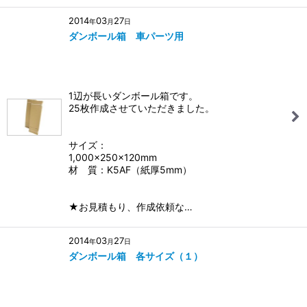
2014
03
27
年
月
日
ダンボール箱 車パーツ用
1辺が長いダンボール箱です。
25枚作成させていただきました。
サイズ：
1,000×250×120mm
材 質：K5AF（紙厚5mm）
★お見積もり、作成依頼な…
2014
03
27
年
月
日
ダンボール箱 各サイズ（１）