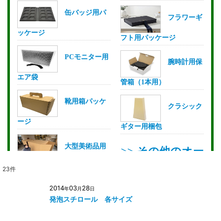
23
件
2014
03
28
年
月
日
発泡スチロール 各サイズ