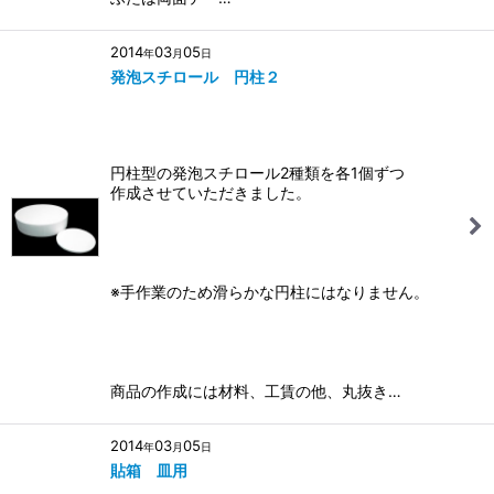
2014
03
05
年
月
日
発泡スチロール 円柱２
円柱型の発泡スチロール2種類を各1個ずつ
作成させていただきました。
※手作業のため滑らかな円柱にはなりません。
商品の作成には材料、工賃の他、丸抜き…
2014
03
05
年
月
日
貼箱 皿用