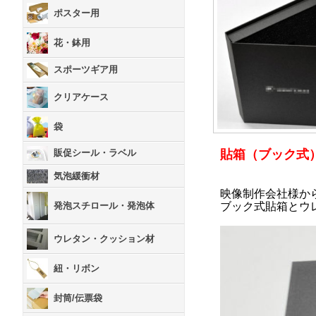
ポスター用
花・鉢用
スポーツギア用
クリアケース
袋
貼箱（ブック式
販促シール・ラベル
気泡緩衝材
映像制作会社様か
ブック式貼箱とウ
発泡スチロール・発泡体
ウレタン・クッション材
紐・リボン
封筒/伝票袋