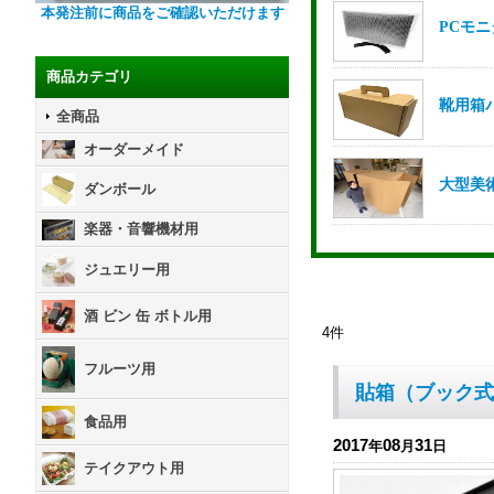
本発注前に商品をご確認いただけます
商品カテゴリ
全商品
オーダーメイド
ダンボール
楽器・音響機材用
ジュエリー用
酒 ビン 缶 ボトル用
4
件
フルーツ用
貼箱（ブック式
食品用
2017
08
31
年
月
日
テイクアウト用