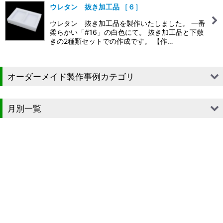
ウレタン 抜き加工品 ［６］
ウレタン 抜き加工品を製作いたしました。 一番
柔らかい「#16」の白色にて。 抜き加工品と下敷
きの2種類セットでの作成です。 【作…
オーダーメイド製作事例カテゴリ
■段ボール（箱）
月別一覧
■段ボール（箱以外）
2026年
■貼箱
2025年
■組箱
2024年
■その他箱・ケース
2023年
■袋
2022年
■ウレタン・スポンジ