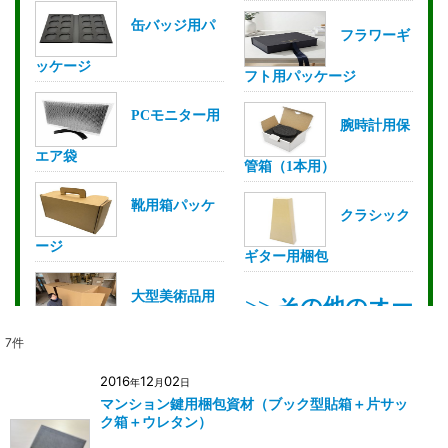
7
件
2016
12
02
年
月
日
マンション鍵用梱包資材（ブック型貼箱＋片サッ
ク箱＋ウレタン）