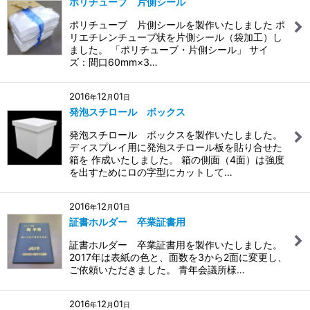
ポリチューブ 片側シール
ポリチューブ 片側シールを製作いたしました ポ
リエチレンチューブ状を片側シール（袋加工）し
ました。 「ポリチューブ・片側シール」 サイ
ズ：間口60mm×3…
2016
12
01
年
月
日
発泡スチロール ボックス
発泡スチロール ボックスを製作いたしました。
ディスプレイ用に発泡スチロール板を貼り合せた
箱を 作成いたしました。 箱の側面（4面）は強度
を出すためにロの字型にカットして…
2016
12
01
年
月
日
証書ホルダー 卒業証書用
証書ホルダー 卒業証書用を製作いたしました。
2017年は表紙の色と、面数を3から2面に変更し、
ご依頼いただきました。 青年会議所様…
2016
12
01
年
月
日