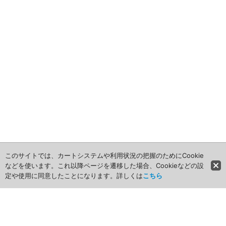
車・モビリティ用
2009年
産業・電化製品用
ノベルティ
アニメ関連
このサイトでは、カートシステムや利用状況の把握のためにCookie
などを使います。これ以降ページを遷移した場合、Cookieなどの設
定や使用に同意したことになります。詳しくは
こちら
ホーム
商品カテゴリ