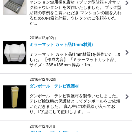
マンション鍵用梱包資材（ブック型貼箱＋片サッ
ク箱＋ウレタン）を製作いたしました。 ブック型
貼箱の事例をご覧いただき マンションの鍵を入れ
るための内箱と外箱、ウレタンのご依頼をいた
だ…
2016
12
02
年
月
日
ミラーマット カット品(1mm材質)
ミラーマット カット品(1mm材質)を製作いたしま
した。 【作成内容】 「ミラーマットカット品」
サイズ：285×185mm 厚み：1m…
2016
12
02
年
月
日
ダンボール テレビ保護材
ダンボール テレビ保護材を製作いたしました。
テレビ輸送時の保護材としてダンボールをご依頼
いただきました。 真ん中に1本罫線が入ってお
り、L字型にして使用します。 …
2016
12
01
年
月
日