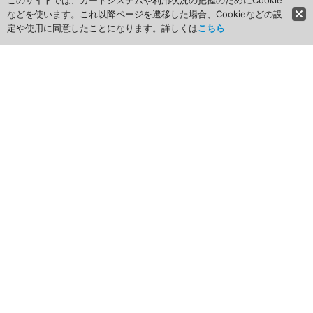
このサイトでは、カートシステムや利用状況の把握のためにCookie
などを使います。これ以降ページを遷移した場合、Cookieなどの設
定や使用に同意したことになります。詳しくは
こちら
ホーム
商品カテゴリ
商品グループ一覧
最近チェックしたアイテム
お気に入り
ショッピングカート
マイページ
ログイン
新規登録はこちら
お買い物ガイド