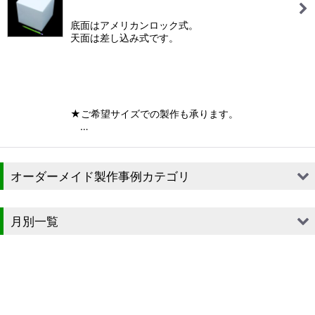
底面はアメリカンロック式。
天面は差し込み式です。
★ご希望サイズでの製作も承ります。
…
オーダーメイド製作事例カテゴリ
■段ボール（箱）
月別一覧
■段ボール（箱以外）
2026年
■貼箱
2025年
■組箱
2024年