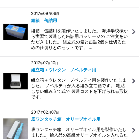
2017
09
06
年
月
日
組箱 缶詰用
組箱 缶詰用を製作いたしました。 海洋学校様か
ら実習で製造した缶詰用パッケージの ご注文をい
ただきました。 組立式の箱と缶詰2個を仕切るた
めの仕切りとのセットです。 …
2017
07
10
年
月
日
組立箱＋ウレタン ノベルティ用
組立箱＋ウレタン ノベルティ用を製作いたしま
した。 ノベルティが入る組み立て箱です。 糊貼
しない組み立て式で 製造コストを下げられる形状
です。 …
2017
02
07
年
月
日
底ワンタッチ箱 オリーブオイル用
底ワンタッチ箱 オリーブオイル用を製作いたし
ました。 輸入品の高級オリーブオイルを入れるた