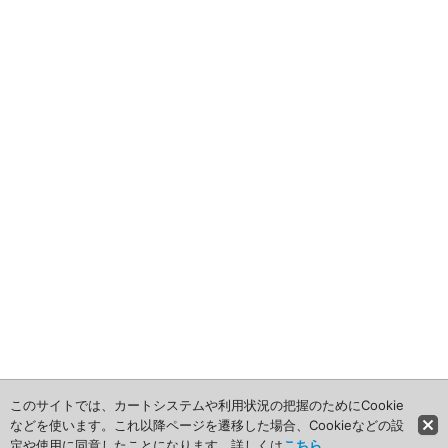
2012年
食品・食材用
2011年
記録メディア用（USBほか）
2010年
車・モビリティ用
2009年
産業・電化製品用
ノベルティ
アニメ関連
このサイトでは、カートシステムや利用状況の把握のためにCookie
などを使います。これ以降ページを遷移した場合、Cookieなどの設
定や使用に同意したことになります。詳しくは
こちら