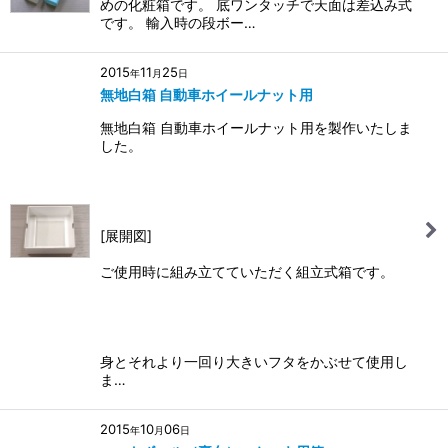
めの化粧箱です。 底ワンタッチで天面は差込み式
です。 輸入時の段ボー…
2015
11
25
年
月
日
無地白箱 自動車ホイールナット用
無地白箱 自動車ホイールナット用を製作いたしま
した。
[展開図]
ご使用時に組み立てていただく組立式箱です。
身とそれより一回り大きいフタをかぶせて使用し
ま…
2015
10
06
年
月
日