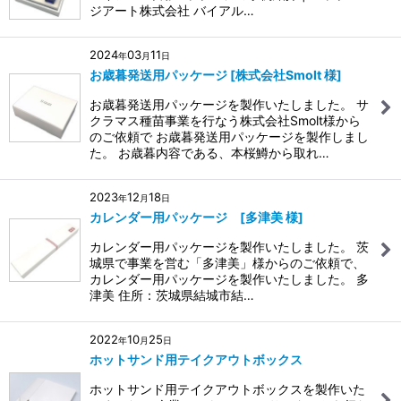
ジアート株式会社 バイアル…
2024
03
11
年
月
日
お歳暮発送用パッケージ [株式会社Smolt 様]
お歳暮発送用パッケージを製作いたしました。 サ
クラマス種苗事業を行なう株式会社Smolt様から
のご依頼で お歳暮発送用パッケージを製作しまし
た。 お歳暮内容である、本桜鱒から取れ…
2023
12
18
年
月
日
カレンダー用パッケージ [多津美 様]
カレンダー用パッケージを製作いたしました。 茨
城県で事業を営む「多津美」様からのご依頼で、
カレンダー用パッケージを製作いたしました。 多
津美 住所：茨城県結城市結…
2022
10
25
年
月
日
ホットサンド用テイクアウトボックス
ホットサンド用テイクアウトボックスを製作いた