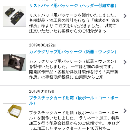
リストパッド用パッケージ（ヘッダー付組立箱）
リストパッド用パッケージを製作いたしました。
各種製品・治工具の設計を行なう「株式会社 管製
作所」様より ご注文をいただきました。 以前ご
注文いただいたお客様からのご紹介がきっ…
2019
06
22
年
月
日
カメラグリップ用パッケージ（紙器＋ウレタン）
カメラグリップ用パッケージ（紙器＋ウレタン）
を製作いたしました。 一年ほど前の事例です。
開発試作部品・各種冶具設計製作を行う「高部製
作所」の専務取締役様に 山梨県からご来…
2018
01
19
年
月
日
プラスチックカード用箱（段ボール＋コートボー
ル）
プラスチックカード用箱（段ボール＋コートボー
ル）を製作いたしました。 ラミネート加工、特殊
加工を行う印刷会社様からのご依頼です。 ホログ
ラム加工したキャラクターカード10万枚を…