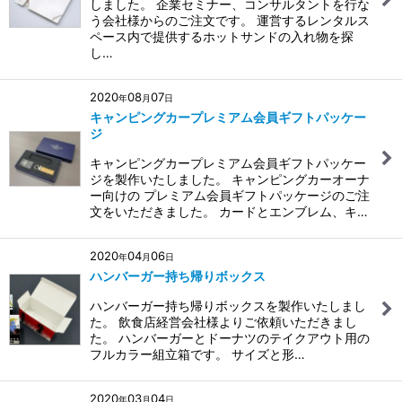
しました。 企業セミナー、コンサルタントを行な
う会社様からのご注文です。 運営するレンタルス
ペース内で提供するホットサンドの入れ物を探
し…
2020
08
07
年
月
日
キャンピングカープレミアム会員ギフトパッケー
ジ
キャンピングカープレミアム会員ギフトパッケー
ジを製作いたしました。 キャンピングカーオーナ
ー向けの プレミアム会員ギフトパッケージのご注
文をいただきました。 カードとエンブレム、キ…
2020
04
06
年
月
日
ハンバーガー持ち帰りボックス
ハンバーガー持ち帰りボックスを製作いたしまし
た。 飲食店経営会社様よりご依頼いただきまし
た。 ハンバーガーとドーナツのテイクアウト用の
フルカラー組立箱です。 サイズと形…
2020
03
04
年
月
日