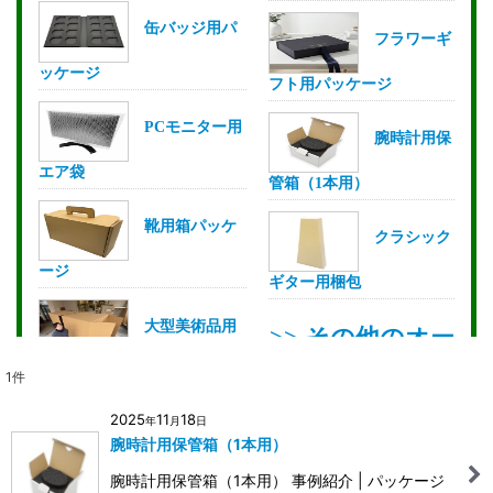
1
件
2025
11
18
年
月
日
腕時計用保管箱（1本用）
腕時計用保管箱（1本用） 事例紹介 | パッケージ