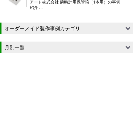
アート株式会社 腕時計用保管箱（1本用）の事例
紹介 …
オーダーメイド製作事例カテゴリ
■段ボール（箱）
月別一覧
■段ボール（箱以外）
2026年
■貼箱
2025年
■組箱
2024年
■その他箱・ケース
2023年
■袋
2022年
■ウレタン・スポンジ
2021年
■気泡緩衝材・ミラーマット
2020年