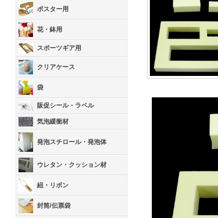
ポスター用
花・鉢用
スポーツギア用
クリアケース
袋
販促シール・ラベル
気泡緩衝材
発泡スチロール・発泡体
ウレタン・クッション材
紐・リボン
封筒/伝票袋