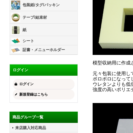
包装紙/タグ/パッキン
テープ/結束材
紙
シート
証書・メニューホルダー
模型収納用に作成
ログイン
元々包装に使用し
ボロボロになって
ウレタンよりも低
ログイン
強度の高いポリエ
新規登録はこちら
商品グループ一覧
来店購入対応商品