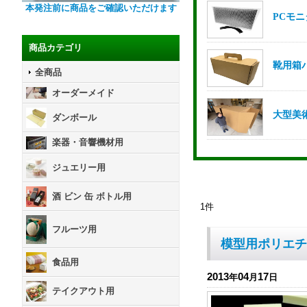
本発注前に商品をご確認いただけます
商品カテゴリ
全商品
オーダーメイド
ダンボール
楽器・音響機材用
ジュエリー用
酒 ビン 缶 ボトル用
1
件
フルーツ用
模型用ポリエチ
食品用
2013
04
17
年
月
日
テイクアウト用