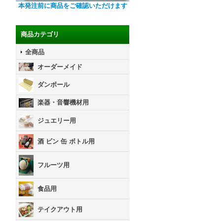
本発注前に商品をご確認いただけます
商品カテゴリ
全商品
オーダーメイド
ダンボール
楽器・音響機材用
ジュエリー用
酒 ビン 缶 ボトル用
フルーツ用
食品用
テイクアウト用