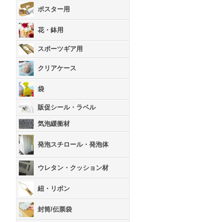
ポスター用
花・鉢用
スポーツギア用
クリアケース
袋
販促シール・ラベル
気泡緩衝材
発泡スチロール・発泡体
ウレタン・クッション材
紐・リボン
封筒/伝票袋