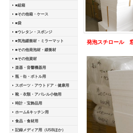
■組箱
■その他箱・ケース
■袋
■ウレタン・スポンジ
■気泡緩衝材・ミラーマット
発泡スチロール 
■その他発泡材・緩衝材
■その他資材
楽器・音響機器用
瓶・缶・ボトル用
スポーツ・アウトドア・健康用
靴・衣類・アパレル小物用
時計・宝飾品用
ホーム&キッチン用
食品・食材用
記録メディア用（USBほか）