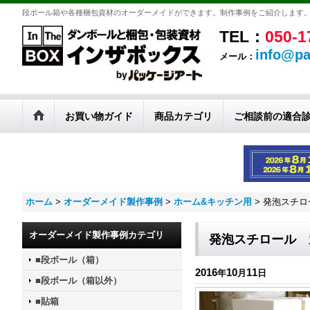
段ボール箱や各種梱包資材のオーダーメイドができます。制作事例をご紹介します
TEL：
050-1
info@pa
メール：
お買い物ガイド
商品カテゴリ
ご相談前の適合
ホーム
>
オーダーメイド製作事例
>
ホーム&キッチン用
>
発泡スチロ
オーダーメイド製作事例カテゴリ
発泡スチロール 
■段ボール（箱）
2016
10
11
年
月
日
■段ボール（箱以外）
■貼箱