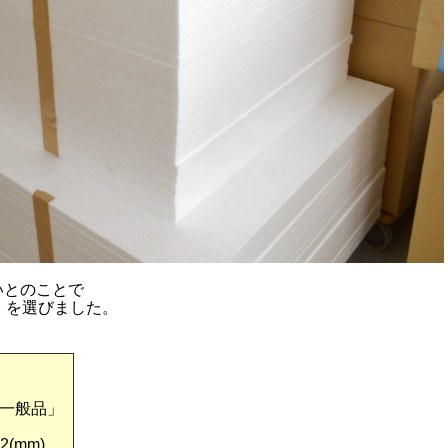
いとのことで
）を選びました。
一般品」
2(mm)