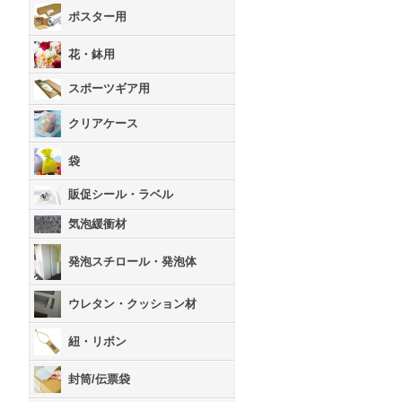
ポスター用
花・鉢用
スポーツギア用
クリアケース
袋
販促シール・ラベル
気泡緩衝材
発泡スチロール・発泡体
ウレタン・クッション材
紐・リボン
封筒/伝票袋