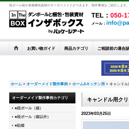
段ボール箱や各種梱包資材のオーダーメイドができます。制作事例をご紹介します
TEL：
050-1
info@pa
メール：
お買い物ガイド
商品カテゴリ
ご相談前の適合
ホーム
>
オーダーメイド製作事例
>
ホーム&キッチン用
>
キャンドル
オーダーメイド製作事例カテゴリ
キャンドル用クリ
■段ボール（箱）
2023
03
25
年
月
日
■段ボール（箱以外）
■貼箱