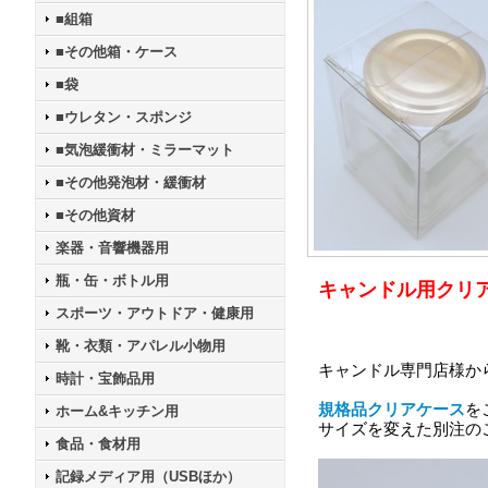
■組箱
■その他箱・ケース
■袋
■ウレタン・スポンジ
■気泡緩衝材・ミラーマット
■その他発泡材・緩衝材
■その他資材
楽器・音響機器用
瓶・缶・ボトル用
キャンドル用クリ
スポーツ・アウトドア・健康用
靴・衣類・アパレル小物用
キャンドル専門店様か
時計・宝飾品用
規格品クリアケース
を
ホーム&キッチン用
サイズを変えた別注の
食品・食材用
記録メディア用（USBほか）