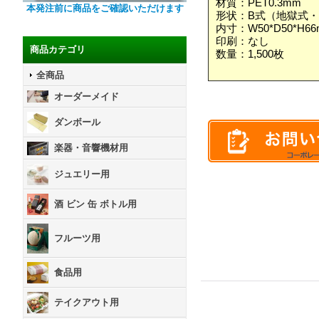
材質：PET0.3mm
本発注前に商品をご確認いただけます
形状：B式（地獄式
内寸：W50*D50*H6
印刷：なし
商品カテゴリ
数量：1,500枚
全商品
オーダーメイド
ダンボール
楽器・音響機材用
ジュエリー用
酒 ビン 缶 ボトル用
フルーツ用
食品用
テイクアウト用