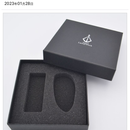
■その他箱・ケース
2023
01
28
年
月
日
2023年
■袋
2022年
■ウレタン・スポンジ
2021年
■気泡緩衝材・ミラーマット
2020年
■その他発泡材・緩衝材
2019年
■その他資材
2018年
楽器・音響機器用
2017年
瓶・缶・ボトル用
2016年
スポーツ・アウトドア・健康用
2015年
靴・衣類・アパレル小物用
2014年
時計・宝飾品用
2013年
ホーム&キッチン用