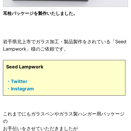
2012年
食品・食材用
耳栓パッケージを製作いたしました。
2011年
記録メディア用（USBほか）
2010年
車・モビリティ用
岩手県北上市でガラス加工・製品製作をされている「Seed
2009年
産業・電化製品用
Lampwork」様のご依頼です。
ノベルティ
Seed Lampwork
アニメ関連
・Twitter
・Instagram
これまでにもガラスペンやガラス製ハンガー用パッケージ
の
お手伝いをさせていただきましたが