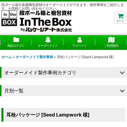
段ボール箱や各種梱包資材のオーダーメイドができます。制作事例をご紹介しま
す。お気軽にお問い合わせください。
カート
商品カテゴリ
オーダーメイド
マイページ
ご利用案内
ホーム
>
オーダーメイド製作事例
>
耳栓パッケージ [Seed Lampwork 様]
オーダーメイド製作事例カテゴリ
■段ボール（箱）
月別一覧
■段ボール（箱以外）
2026年
■貼箱
2025年
耳栓パッケージ [Seed Lampwork 様]
■組箱
2024年