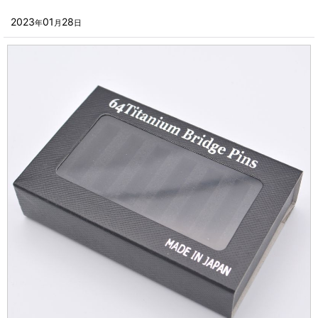
2024年
■その他箱・ケース
2023
01
28
年
月
日
2023年
■袋
2022年
■ウレタン・スポンジ
2021年
■気泡緩衝材・ミラーマット
2020年
■その他発泡材・緩衝材
2019年
■その他資材
2018年
楽器・音響機器用
2017年
瓶・缶・ボトル用
2016年
スポーツ・アウトドア・健康用
2015年
靴・衣類・アパレル小物用
2014年
時計・宝飾品用