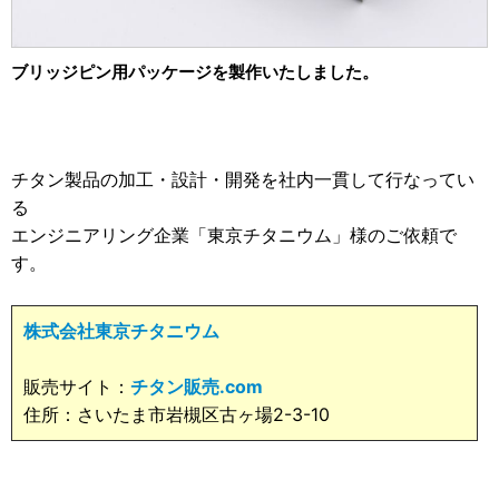
2013年
ホーム&キッチン用
2012年
食品・食材用
ブリッジピン用パッケージを製作いたしました。
2011年
記録メディア用（USBほか）
2010年
車・モビリティ用
チタン製品の加工・設計・開発を社内一貫して行なってい
2009年
産業・電化製品用
る
エンジニアリング企業「東京チタニウム」様のご依頼で
ノベルティ
す。
アニメ関連
株式会社東京チタニウム
販売サイト：
チタン販売.com
住所：さいたま市岩槻区古ヶ場2-3-10