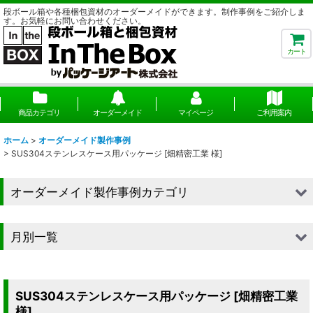
段ボール箱や各種梱包資材のオーダーメイドができます。制作事例をご紹介しま
す。お気軽にお問い合わせください。
カート
商品カテゴリ
オーダーメイド
マイページ
ご利用案内
ホーム
>
オーダーメイド製作事例
>
SUS304ステンレスケース用パッケージ [畑精密工業 様]
オーダーメイド製作事例カテゴリ
■段ボール（箱）
月別一覧
■段ボール（箱以外）
2026年
■貼箱
2025年
SUS304ステンレスケース用パッケージ [畑精密工業
■組箱
様]