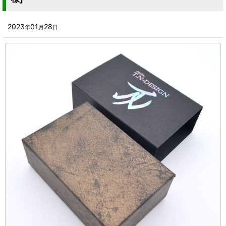
2024年
■その他箱・ケース
2023年
2023
01
28
年
月
日
■袋
2022年
■ウレタン・スポンジ
2021年
■気泡緩衝材・ミラーマット
2020年
■その他発泡材・緩衝材
2019年
■その他資材
2018年
楽器・音響機器用
2017年
瓶・缶・ボトル用
2016年
スポーツ・アウトドア・健康用
2015年
靴・衣類・アパレル小物用
2014年
時計・宝飾品用