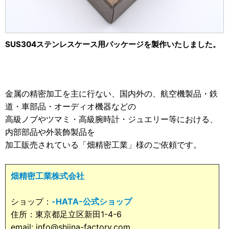
2013年
ホーム&キッチン用
2012年
食品・食材用
2011年
SUS304ステンレスケース用パッケージを製作いたしました。
記録メディア用（USBほか）
2010年
車・モビリティ用
2009年
産業・電化製品用
金属の精密加工を主に行ない、国内外の、航空機製品・鉄
道・車部品・オーディオ機器などの
ノベルティ
高級ノブやツマミ・高級腕時計・ジュエリー等における、
内部部品や外装飾製品を
アニメ関連
加工販売されている「畑精密工業」様のご依頼です。
畑精密工業株式会社
ショップ：
-HATA-公式ショップ
住所：東京都足立区新田1-4-6
email: info@shiina-factory.com