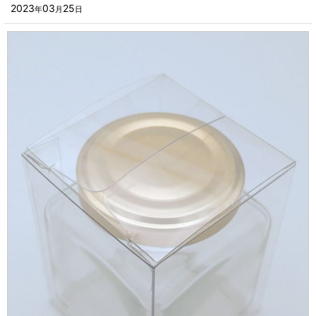
■その他箱・ケース
2023
03
25
年
月
日
2023年
■袋
2022年
■ウレタン・スポンジ
2021年
■気泡緩衝材・ミラーマット
2020年
■その他発泡材・緩衝材
2019年
■その他資材
2018年
楽器・音響機器用
2017年
瓶・缶・ボトル用
2016年
スポーツ・アウトドア・健康用
2015年
靴・衣類・アパレル小物用
2014年
時計・宝飾品用
2013年
ホーム&キッチン用