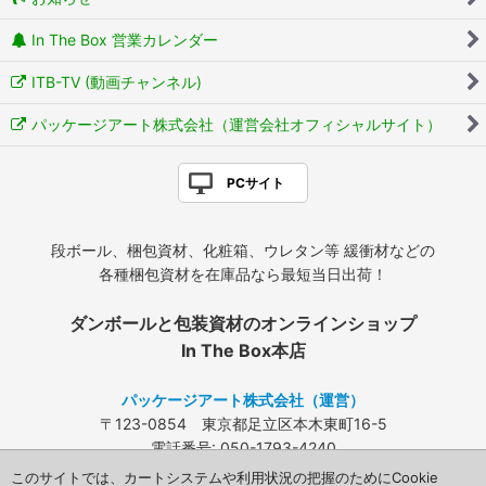
In The Box 営業カレンダー
ITB-TV (動画チャンネル)
パッケージアート株式会社（運営会社オフィシャルサイト）
PCサイト
段ボール、梱包資材、化粧箱、ウレタン等 緩衝材などの
各種梱包資材を在庫品なら最短当日出荷！
ダンボールと包装資材のオンラインショップ
In The Box本店
パッケージアート株式会社（運営）
〒123-0854 東京都足立区本木東町16-5
電話番号: 050-1793-4240
FAX: 03-3840-4424
このサイトでは、カートシステムや利用状況の把握のためにCookie