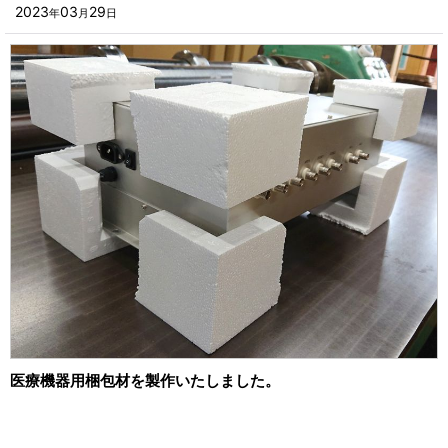
■その他箱・ケース
2023
03
29
年
月
日
2023年
■袋
2022年
■ウレタン・スポンジ
2021年
■気泡緩衝材・ミラーマット
2020年
■その他発泡材・緩衝材
2019年
■その他資材
2018年
楽器・音響機器用
2017年
瓶・缶・ボトル用
2016年
スポーツ・アウトドア・健康用
2015年
靴・衣類・アパレル小物用
医療機器用梱包材を製作いたしました。
2014年
時計・宝飾品用
2013年
ホーム&キッチン用