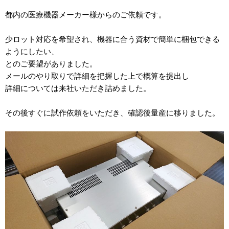
2012年
都内の医療機器メーカー様からのご依頼です。
食品・食材用
2011年
少ロット対応を希望され、機器に合う資材で簡単に梱包できる
記録メディア用（USBほか）
ようにしたい、
2010年
車・モビリティ用
とのご要望がありました。
2009年
メールのやり取りで詳細を把握した上で概算を提出し
産業・電化製品用
詳細については来社いただき詰めました。
ノベルティ
その後すぐに試作依頼をいただき、確認後量産に移りました。
アニメ関連