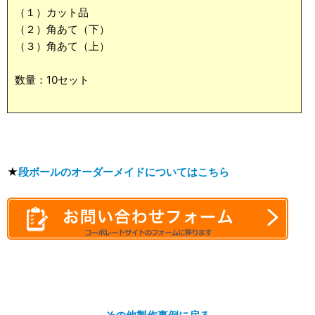
（１）カット品
（２）角あて（下）
（３）角あて（上）
数量：10セット
★
段ボールのオーダーメイドについてはこちら