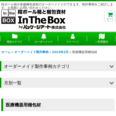
段ボール箱や各種梱包資材のオーダーメイドができます。制作事例をご紹介しま
す。お気軽にお問い合わせください。
カート
商品カテゴリ
オーダーメイド
マイページ
ご利用案内
ホーム
>
オーダーメイド製作事例
>
2023年3月
>
医療機器用梱包材
オーダーメイド製作事例カテゴリ
■段ボール（箱）
月別一覧
■段ボール（箱以外）
2026年
■貼箱
2025年
医療機器用梱包材
■組箱
2024年