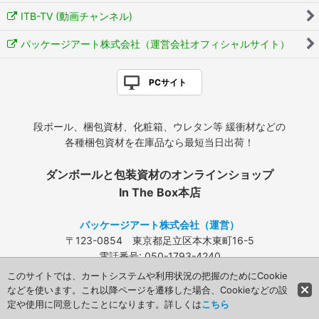
ITB-TV (動画チャンネル)
パッケージアート株式会社（運営会社オフィシャルサイト）
PCサイト
段ボール、梱包資材、化粧箱、ウレタン等 緩衝材などの
各種梱包資材を在庫品なら最短当日出荷！
ダンボールと包装資材のオンラインショップ
In The Box本店
パッケージアート株式会社（運営）
〒123-0854 東京都足立区本木東町16-5
電話番号: 050-1793-4240
FAX: 03-3840-4424
このサイトでは、カートシステムや利用状況の把握のためにCookie
メールアドレス:
info@packageart.co.jp
などを使います。これ以降ページを遷移した場合、Cookieなどの設
定や使用に同意したことになります。詳しくは
こちら
Copyright (C) 2008 Packageart. All Rights Reserved.