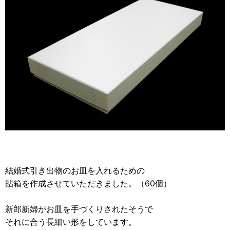
2012年
食品・食材用
2011年
記録メディア用（USBほか）
2010年
車・モビリティ用
2009年
産業・電化製品用
ノベルティ
アニメ関連
結婚式引き出物のお皿を入れるための
貼箱を作成させていただきました。（60個）
新郎新婦がお皿を手づくりされたそうで
それに合う長細い形をしています。