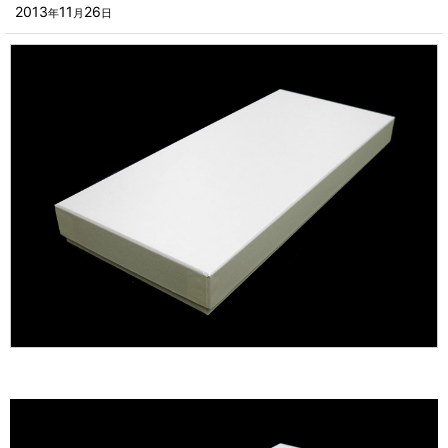
■その他箱・ケース
2013
11
26
年
月
日
2023年
■袋
2022年
■ウレタン・スポンジ
2021年
■気泡緩衝材・ミラーマット
2020年
■その他発泡材・緩衝材
2019年
■その他資材
2018年
楽器・音響機器用
2017年
瓶・缶・ボトル用
2016年
スポーツ・アウトドア・健康用
2015年
靴・衣類・アパレル小物用
2014年
時計・宝飾品用
2013年
ホーム&キッチン用