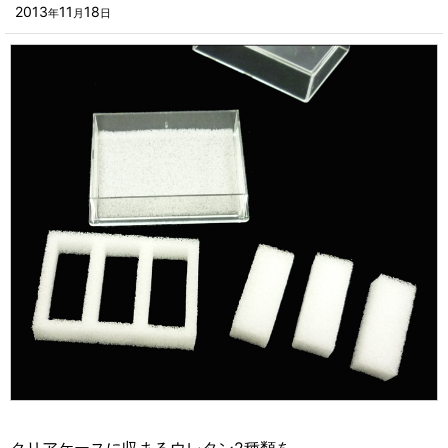
■その他箱・ケース
2013
11
18
年
月
日
2023年
■袋
2022年
■ウレタン・スポンジ
2021年
■気泡緩衝材・ミラーマット
2020年
■その他発泡材・緩衝材
2019年
■その他資材
2018年
楽器・音響機器用
2017年
瓶・缶・ボトル用
2016年
スポーツ・アウトドア・健康用
2015年
靴・衣類・アパレル小物用
2014年
時計・宝飾品用
2013年
ホーム&キッチン用