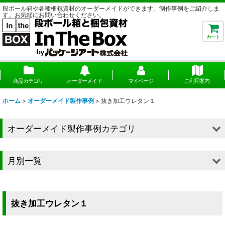
段ボール箱や各種梱包資材のオーダーメイドができます。制作事例をご紹介しま
す。お気軽にお問い合わせください。
カート
商品カテゴリ
オーダーメイド
マイページ
ご利用案内
ホーム
>
オーダーメイド製作事例
>
抜き加工ウレタン１
オーダーメイド製作事例カテゴリ
■段ボール（箱）
月別一覧
■段ボール（箱以外）
2026年
■貼箱
2025年
抜き加工ウレタン１
■組箱
2024年