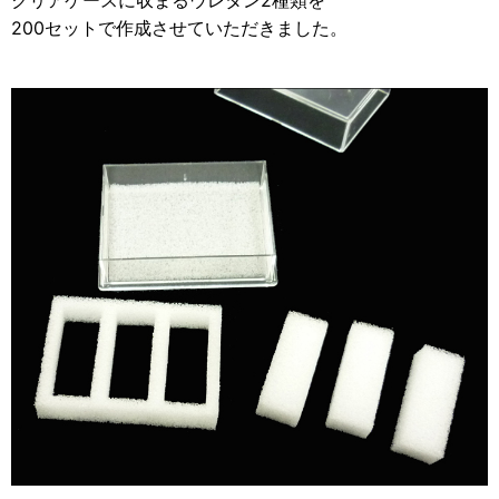
クリアケースに収まるウレタン2種類を
2012年
200セットで作成させていただきました。
食品・食材用
2011年
記録メディア用（USBほか）
2010年
車・モビリティ用
2009年
産業・電化製品用
ノベルティ
アニメ関連