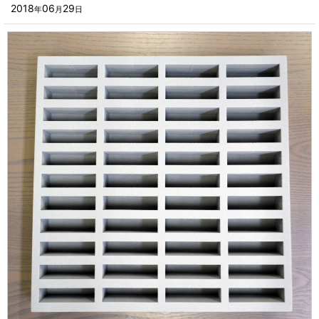
■その他箱・ケース
2018
06
29
年
月
日
2023年
■袋
2022年
■ウレタン・スポンジ
2021年
■気泡緩衝材・ミラーマット
2020年
■その他発泡材・緩衝材
2019年
■その他資材
2018年
楽器・音響機器用
2017年
瓶・缶・ボトル用
2016年
スポーツ・アウトドア・健康用
2015年
靴・衣類・アパレル小物用
2014年
時計・宝飾品用
2013年
ホーム&キッチン用