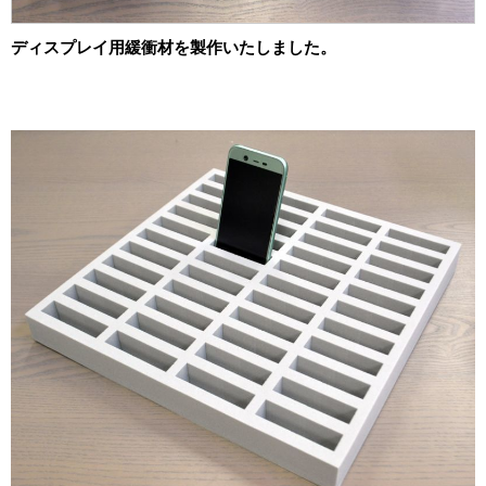
2012年
食品・食材用
ディスプレイ用緩衝材を製作いたしました。
2011年
記録メディア用（USBほか）
2010年
車・モビリティ用
2009年
産業・電化製品用
ノベルティ
アニメ関連