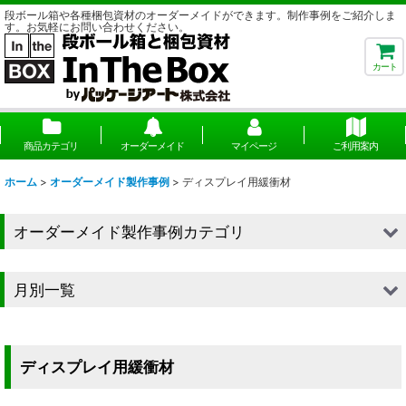
段ボール箱や各種梱包資材のオーダーメイドができます。制作事例をご紹介しま
す。お気軽にお問い合わせください。
カート
商品カテゴリ
オーダーメイド
マイページ
ご利用案内
ホーム
>
オーダーメイド製作事例
>
ディスプレイ用緩衝材
オーダーメイド製作事例カテゴリ
■段ボール（箱）
月別一覧
■段ボール（箱以外）
2026年
■貼箱
2025年
ディスプレイ用緩衝材
■組箱
2024年