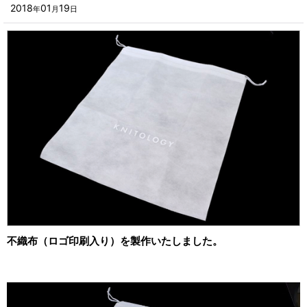
■その他箱・ケース
2018
01
19
年
月
日
2023年
■袋
2022年
■ウレタン・スポンジ
2021年
■気泡緩衝材・ミラーマット
2020年
■その他発泡材・緩衝材
2019年
■その他資材
2018年
楽器・音響機器用
2017年
瓶・缶・ボトル用
2016年
スポーツ・アウトドア・健康用
2015年
不織布（ロゴ印刷入り）を製作いたしました。
靴・衣類・アパレル小物用
2014年
時計・宝飾品用
2013年
ホーム&キッチン用