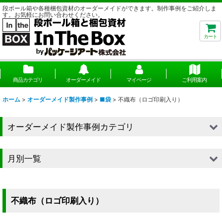
段ボール箱や各種梱包資材のオーダーメイドができます。制作事例をご紹介しま
す。お気軽にお問い合わせください。
カート
商品カテゴリ
オーダーメイド
マイページ
ご利用案内
ホーム
>
オーダーメイド製作事例
>
■袋
>
不織布（ロゴ印刷入り）
オーダーメイド製作事例カテゴリ
■段ボール（箱）
月別一覧
■段ボール（箱以外）
2026年
■貼箱
2025年
不織布（ロゴ印刷入り）
■組箱
2024年