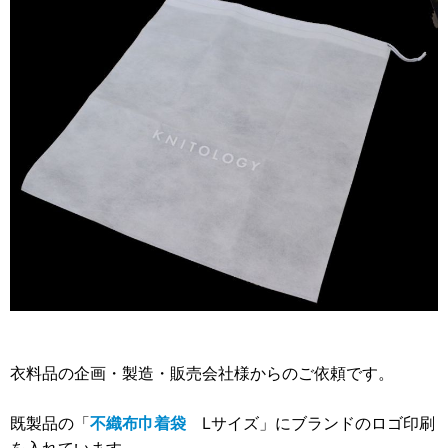
2012年
食品・食材用
2011年
記録メディア用（USBほか）
2010年
車・モビリティ用
2009年
産業・電化製品用
ノベルティ
アニメ関連
衣料品の企画・製造・販売会社様からのご依頼です。
既製品の「
不織布巾着袋
Lサイズ」にブランドのロゴ印刷
を入れています。