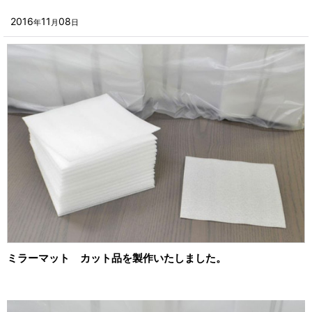
2024年
■その他箱・ケース
2016
11
08
年
月
日
2023年
■袋
2022年
■ウレタン・スポンジ
2021年
■気泡緩衝材・ミラーマット
2020年
■その他発泡材・緩衝材
2019年
■その他資材
2018年
楽器・音響機器用
2017年
瓶・缶・ボトル用
2016年
スポーツ・アウトドア・健康用
2015年
ミラーマット カット品を製作いたしました。
靴・衣類・アパレル小物用
2014年
時計・宝飾品用