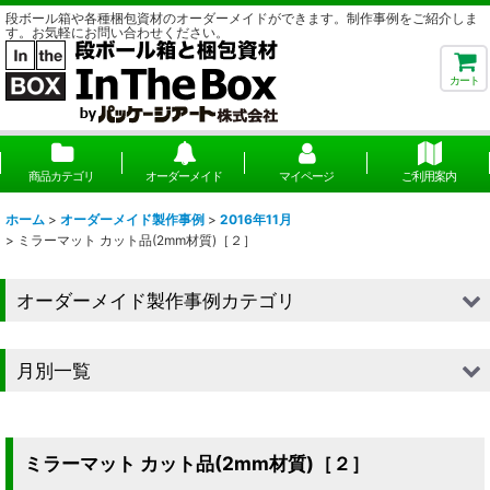
段ボール箱や各種梱包資材のオーダーメイドができます。制作事例をご紹介しま
す。お気軽にお問い合わせください。
カート
商品カテゴリ
オーダーメイド
マイページ
ご利用案内
ホーム
>
オーダーメイド製作事例
>
2016年11月
>
ミラーマット カット品(2mm材質)［２］
オーダーメイド製作事例カテゴリ
■段ボール（箱）
月別一覧
■段ボール（箱以外）
2026年
■貼箱
2025年
ミラーマット カット品(2mm材質)［２］
■組箱