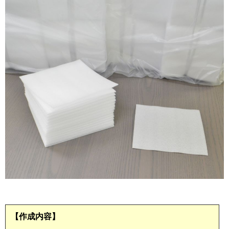
2013年
ホーム&キッチン用
2012年
食品・食材用
2011年
記録メディア用（USBほか）
2010年
車・モビリティ用
2009年
産業・電化製品用
ノベルティ
アニメ関連
【作成内容】