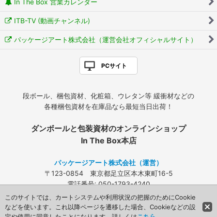
In The Box 営業カレンダー
ITB-TV (動画チャンネル)
パッケージアート株式会社（運営会社オフィシャルサイト）
PCサイト
段ボール、梱包資材、化粧箱、ウレタン等 緩衝材などの
各種梱包資材を在庫品なら最短当日出荷！
ダンボールと包装資材のオンラインショップ
In The Box本店
パッケージアート株式会社（運営）
〒123-0854 東京都足立区本木東町16-5
電話番号: 050-1793-4240
FAX: 03-3840-4424
このサイトでは、カートシステムや利用状況の把握のためにCookie
メールアドレス:
info@packageart.co.jp
などを使います。これ以降ページを遷移した場合、Cookieなどの設
定や使用に同意したことになります。詳しくは
こちら