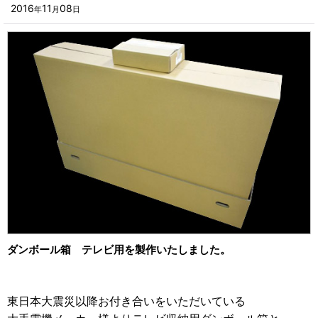
■その他箱・ケース
2016
11
08
年
月
日
2023年
■袋
2022年
■ウレタン・スポンジ
2021年
■気泡緩衝材・ミラーマット
2020年
■その他発泡材・緩衝材
2019年
■その他資材
2018年
楽器・音響機器用
2017年
瓶・缶・ボトル用
2016年
スポーツ・アウトドア・健康用
2015年
ダンボール箱 テレビ用を製作いたしました。
靴・衣類・アパレル小物用
2014年
時計・宝飾品用
東日本大震災以降お付き合いをいただいている
2013年
ホーム&キッチン用