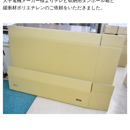
大手電機メーカー様よりテレビ収納用ダンボール箱と
2012年
緩衝材ポリエチレンのご依頼をいただきました。
食品・食材用
2011年
記録メディア用（USBほか）
2010年
車・モビリティ用
2009年
産業・電化製品用
ノベルティ
アニメ関連