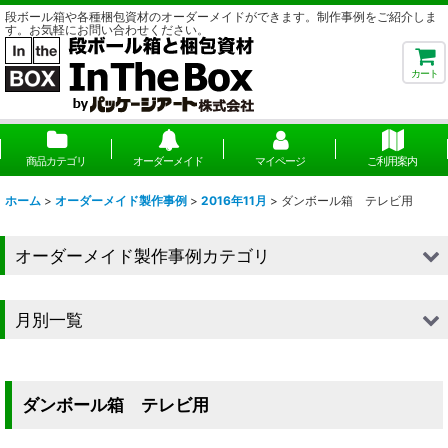
段ボール箱や各種梱包資材のオーダーメイドができます。制作事例をご紹介しま
す。お気軽にお問い合わせください。
カート
商品カテゴリ
オーダーメイド
マイページ
ご利用案内
ホーム
>
オーダーメイド製作事例
>
2016年11月
>
ダンボール箱 テレビ用
オーダーメイド製作事例カテゴリ
■段ボール（箱）
月別一覧
■段ボール（箱以外）
2026年
■貼箱
2025年
ダンボール箱 テレビ用
■組箱
2024年