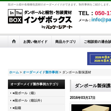
段ボール箱や各種梱包資材のオーダーメイドができます。制作事例をご紹介します
TEL：
050-1
info@pa
メール：
お買い物ガイド
商品カテゴリ
ご相談前の適合
ホーム
>
オーダーメイド製作事例
>
ダンボール製保護材
オーダーメイド製作事例カテゴリ
ダンボール製保護
■段ボール（箱）
2016
03
17
年
月
日
■段ボール（箱以外）
■貼箱