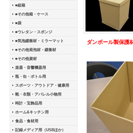
■組箱
■その他箱・ケース
■袋
■ウレタン・スポンジ
■気泡緩衝材・ミラーマット
ダンボール製保護
■その他発泡材・緩衝材
■その他資材
楽器・音響機器用
瓶・缶・ボトル用
スポーツ・アウトドア・健康用
靴・衣類・アパレル小物用
時計・宝飾品用
ホーム&キッチン用
食品・食材用
記録メディア用（USBほか）