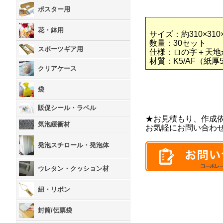
ポスター用
花・鉢用
サイズ：約310×310
数量：30セット
スポーツギア用
仕様：ロの字＋天地
材質：K5/AF（紙厚
クリアケース
袋
販促シール・ラベル
★お見積もり、作成
気泡緩衝材
お気軽にお問い合わ
発泡スチロール・発泡体
ウレタン・クッション材
紐・リボン
封筒/伝票袋