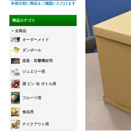
本発注前に商品をご確認いただけます
商品カテゴリ
全商品
オーダーメイド
ダンボール
楽器・音響機材用
ジュエリー用
酒 ビン 缶 ボトル用
フルーツ用
食品用
テイクアウト用