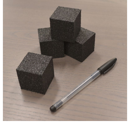
2012年
食品・食材用
2011年
記録メディア用（USBほか）
2010年
車・モビリティ用
2009年
産業・電化製品用
ノベルティ
アニメ関連