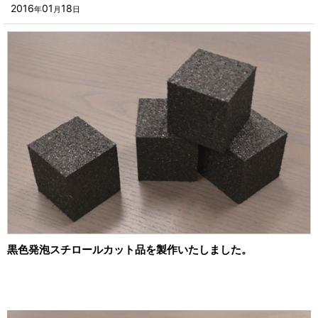
■その他箱・ケース
2016
01
18
年
月
日
2023年
■袋
2022年
■ウレタン・スポンジ
2021年
■気泡緩衝材・ミラーマット
2020年
■その他発泡材・緩衝材
2019年
■その他資材
2018年
楽器・音響機器用
2017年
瓶・缶・ボトル用
2016年
スポーツ・アウトドア・健康用
2015年
黒色発泡スチロールカット品を製作いたしました。
靴・衣類・アパレル小物用
2014年
時計・宝飾品用
2013年
ホーム&キッチン用