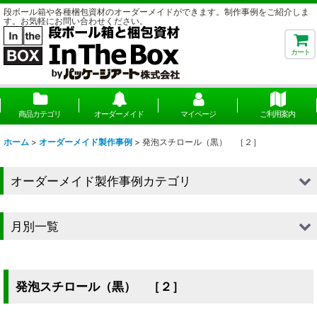
段ボール箱や各種梱包資材のオーダーメイドができます。制作事例をご紹介しま
す。お気軽にお問い合わせください。
カート
商品カテゴリ
オーダーメイド
マイページ
ご利用案内
ホーム
>
オーダーメイド製作事例
>
発泡スチロール（黒） ［２］
オーダーメイド製作事例カテゴリ
■段ボール（箱）
月別一覧
■段ボール（箱以外）
2026年
■貼箱
2025年
発泡スチロール（黒） ［２］
■組箱
2024年