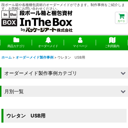
段ボール箱や各種梱包資材のオーダーメイドができます。制作事例をご紹介しま
す。お気軽にお問い合わせください。
カート
商品カテゴリ
オーダーメイド
マイページ
ご利用案内
ホーム
>
オーダーメイド製作事例
>
ウレタン USB用
オーダーメイド製作事例カテゴリ
■段ボール（箱）
月別一覧
■段ボール（箱以外）
2026年
■貼箱
2025年
ウレタン USB用
■組箱
2024年