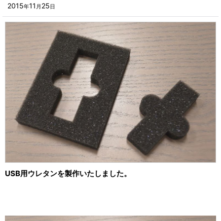
■その他箱・ケース
2015
11
25
年
月
日
2023年
■袋
2022年
■ウレタン・スポンジ
2021年
■気泡緩衝材・ミラーマット
2020年
■その他発泡材・緩衝材
2019年
■その他資材
2018年
楽器・音響機器用
2017年
瓶・缶・ボトル用
2016年
スポーツ・アウトドア・健康用
2015年
USB用ウレタンを製作いたしました。
靴・衣類・アパレル小物用
2014年
時計・宝飾品用
2013年
ホーム&キッチン用