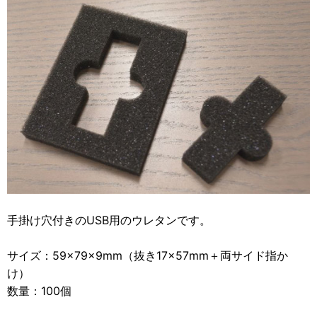
2012年
食品・食材用
2011年
記録メディア用（USBほか）
2010年
車・モビリティ用
2009年
産業・電化製品用
ノベルティ
アニメ関連
手掛け穴付きのUSB用のウレタンです。
サイズ：59×79×9mm（抜き17×57mm＋両サイド指か
け）
数量：100個