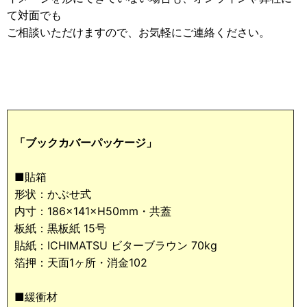
て対面でも
ご相談いただけますので、お気軽にご連絡ください。
「ブックカバーパッケージ」
■貼箱
形状：かぶせ式
内寸：186×141×H50mm・共蓋
板紙：黒板紙 15号
貼紙：ICHIMATSU ビターブラウン 70kg
箔押：天面1ヶ所・消金102
■緩衝材