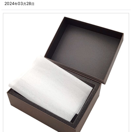
■その他箱・ケース
2024
03
28
年
月
日
2023年
■袋
2022年
■ウレタン・スポンジ
2021年
■気泡緩衝材・ミラーマット
2020年
■その他発泡材・緩衝材
2019年
■その他資材
2018年
楽器・音響機器用
2017年
瓶・缶・ボトル用
2016年
スポーツ・アウトドア・健康用
2015年
靴・衣類・アパレル小物用
2014年
時計・宝飾品用
2013年
ホーム&キッチン用