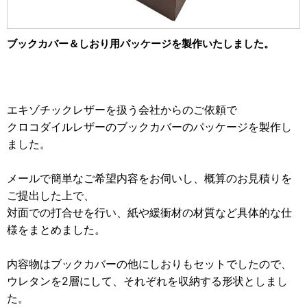
2012年
食品・食材用
2011年
ブックカバー＆しおり用パッケージを製作いたしました。
記録メディア用（USBほか）
2010年
車・モビリティ用
2009年
産業・電化製品用
エキゾチックレザーを扱う会社からのご依頼で
クロコダイルレザーのブックカバーのパッケージを製作し
ノベルティ
ました。
アニメ関連
メールで簡単なご希望内容をお伺いし、概算のお見積りを
ご提出した上で、
対面での打合せを行い、紙や緩衝材の材質など具体的な仕
様をまとめました。
内容物はブックカバーの他にしおりもセットでしたので、
ウレタンを2層にして、それぞれを収納する形状としまし
た。