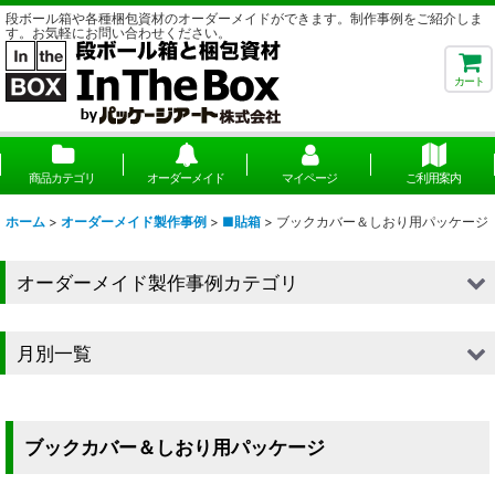
段ボール箱や各種梱包資材のオーダーメイドができます。制作事例をご紹介しま
す。お気軽にお問い合わせください。
カート
商品カテゴリ
オーダーメイド
マイページ
ご利用案内
ホーム
>
オーダーメイド製作事例
>
■貼箱
>
ブックカバー＆しおり用パッケージ
オーダーメイド製作事例カテゴリ
■段ボール（箱）
月別一覧
■段ボール（箱以外）
2026年
■貼箱
2025年
ブックカバー＆しおり用パッケージ
■組箱
2024年