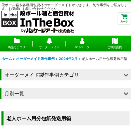
段ボール箱や各種梱包資材のオーダーメイドができます。制作事例をご紹介しま
す。お気軽にお問い合わせください。
カート
商品カテゴリ
オーダーメイド
マイページ
ご利用案内
ホーム
>
オーダーメイド製作事例
>
2024年2月
>
老人ホーム用分包紙発送用箱
オーダーメイド製作事例カテゴリ
■段ボール（箱）
月別一覧
■段ボール（箱以外）
2026年
■貼箱
2025年
老人ホーム用分包紙発送用箱
■組箱
2024年