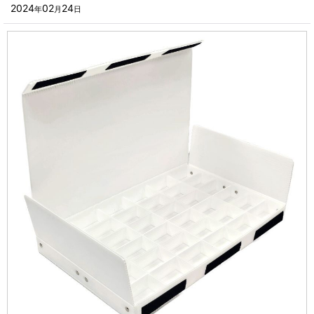
■その他箱・ケース
2024
02
24
年
月
日
2023年
■袋
2022年
■ウレタン・スポンジ
2021年
■気泡緩衝材・ミラーマット
2020年
■その他発泡材・緩衝材
2019年
■その他資材
2018年
楽器・音響機器用
2017年
瓶・缶・ボトル用
2016年
スポーツ・アウトドア・健康用
2015年
靴・衣類・アパレル小物用
2014年
時計・宝飾品用
2013年
ホーム&キッチン用