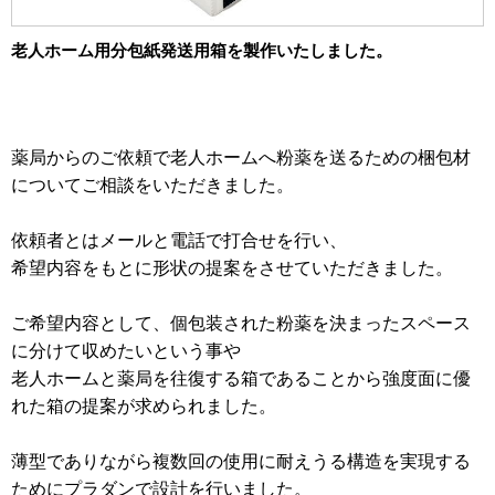
2012年
食品・食材用
老人ホーム用分包紙発送用箱を製作いたしました。
2011年
記録メディア用（USBほか）
2010年
車・モビリティ用
薬局からのご依頼で老人ホームへ粉薬を送るための梱包材
2009年
産業・電化製品用
についてご相談をいただきました。
ノベルティ
依頼者とはメールと電話で打合せを行い、
アニメ関連
希望内容をもとに形状の提案をさせていただきました。
ご希望内容として、個包装された粉薬を決まったスペース
に分けて収めたいという事や
老人ホームと薬局を往復する箱であることから強度面に優
れた箱の提案が求められました。
薄型でありながら複数回の使用に耐えうる構造を実現する
ためにプラダンで設計を行いました。