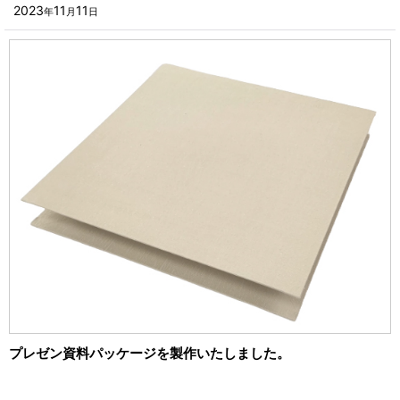
■その他箱・ケース
2023
11
11
年
月
日
2023年
■袋
2022年
■ウレタン・スポンジ
2021年
■気泡緩衝材・ミラーマット
2020年
■その他発泡材・緩衝材
2019年
■その他資材
2018年
楽器・音響機器用
2017年
瓶・缶・ボトル用
2016年
スポーツ・アウトドア・健康用
2015年
靴・衣類・アパレル小物用
2014年
プレゼン資料パッケージを製作いたしました。
時計・宝飾品用
2013年
ホーム&キッチン用