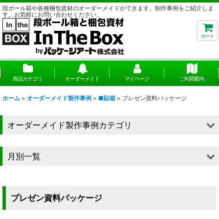
段ボール箱や各種梱包資材のオーダーメイドができます。制作事例をご紹介しま
す。お気軽にお問い合わせください。
カート
商品カテゴリ
オーダーメイド
マイページ
ご利用案内
ホーム
>
オーダーメイド製作事例
>
■貼箱
>
プレゼン資料パッケージ
オーダーメイド製作事例カテゴリ
■段ボール（箱）
月別一覧
■段ボール（箱以外）
2026年
■貼箱
2025年
プレゼン資料パッケージ
■組箱
2024年