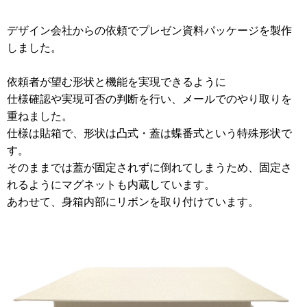
2012年
食品・食材用
デザイン会社からの依頼でプレゼン資料パッケージを製作
2011年
しました。
記録メディア用（USBほか）
2010年
依頼者が望む形状と機能を実現できるように
車・モビリティ用
2009年
仕様確認や実現可否の判断を行い、メールでのやり取りを
産業・電化製品用
重ねました。
仕様は貼箱で、形状は凸式・蓋は蝶番式という特殊形状で
ノベルティ
す。
アニメ関連
そのままでは蓋が固定されずに倒れてしまうため、固定さ
れるようにマグネットも内蔵しています。
あわせて、身箱内部にリボンを取り付けています。