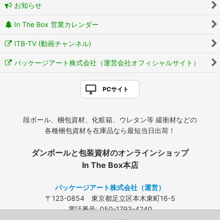
お知らせ
In The Box 営業カレンダー
ITB-TV (動画チャンネル)
パッケージアート株式会社（運営会社オフィシャルサイト）
PCサイト
段ボール、梱包資材、化粧箱、ウレタン等 緩衝材などの
各種梱包資材を在庫品なら最短当日出荷！
ダンボールと包装資材のオンラインショップ
In The Box本店
パッケージアート株式会社（運営）
〒123-0854 東京都足立区本木東町16-5
電話番号: 050-1793-4240
FAX: 03-3840-4424