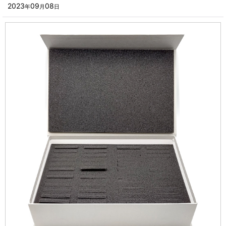
■その他箱・ケース
2023
09
08
年
月
日
2023年
■袋
2022年
■ウレタン・スポンジ
2021年
■気泡緩衝材・ミラーマット
2020年
■その他発泡材・緩衝材
2019年
■その他資材
2018年
楽器・音響機器用
2017年
瓶・缶・ボトル用
2016年
スポーツ・アウトドア・健康用
2015年
靴・衣類・アパレル小物用
2014年
時計・宝飾品用
2013年
ホーム&キッチン用