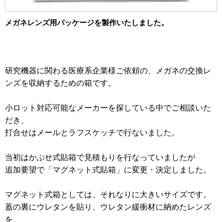
2012年
食品・食材用
メガネレンズ用パッケージを製作いたしました。
2011年
記録メディア用（USBほか）
2010年
車・モビリティ用
研究機器に関わる医療系企業様ご依頼の、メガネの交換レ
2009年
産業・電化製品用
ンズを収納するための箱です。
ノベルティ
小ロット対応可能なメーカーを探している中でご相談いた
アニメ関連
だき、
打合せはメールとラフスケッチで行ないました。
当初はかぶせ式貼箱で見積もりを行なっていましたが
追加要望で「マグネット式貼箱」に変更・決定しました。
マグネット式箱としては、それなりに大きいサイズです。
蓋の裏にウレタンを貼り、ウレタン緩衝材に納めたレンズ
を