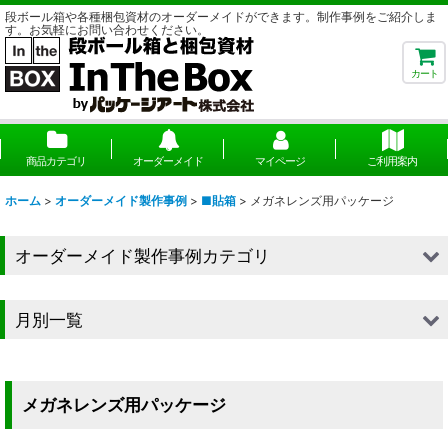
段ボール箱や各種梱包資材のオーダーメイドができます。制作事例をご紹介しま
す。お気軽にお問い合わせください。
カート
商品カテゴリ
オーダーメイド
マイページ
ご利用案内
ホーム
>
オーダーメイド製作事例
>
■貼箱
>
メガネレンズ用パッケージ
オーダーメイド製作事例カテゴリ
■段ボール（箱）
月別一覧
■段ボール（箱以外）
2026年
■貼箱
2025年
メガネレンズ用パッケージ
■組箱
2024年