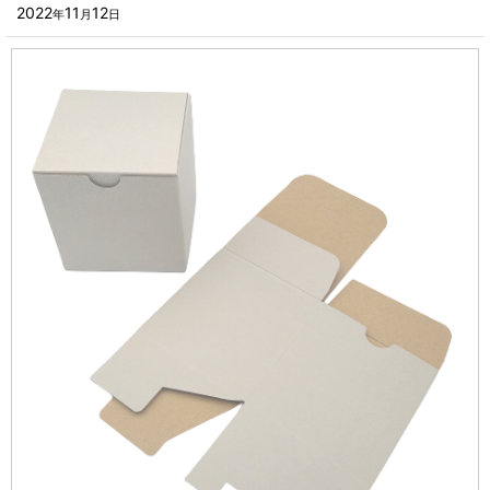
■その他箱・ケース
2022
11
12
年
月
日
2023年
■袋
2022年
■ウレタン・スポンジ
2021年
■気泡緩衝材・ミラーマット
2020年
■その他発泡材・緩衝材
2019年
■その他資材
2018年
楽器・音響機器用
2017年
瓶・缶・ボトル用
2016年
スポーツ・アウトドア・健康用
2015年
靴・衣類・アパレル小物用
2014年
時計・宝飾品用
2013年
ホーム&キッチン用