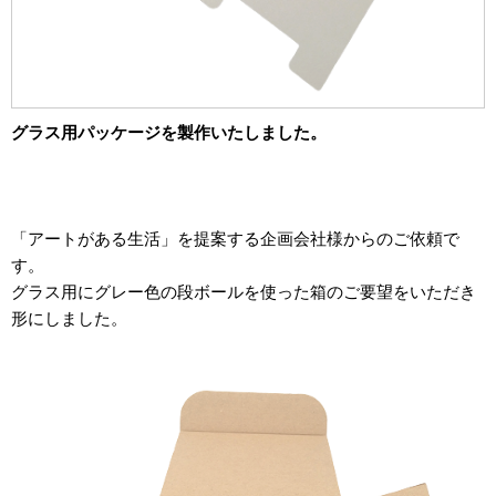
2012年
食品・食材用
2011年
記録メディア用（USBほか）
2010年
車・モビリティ用
グラス用パッケージを製作いたしました。
2009年
産業・電化製品用
ノベルティ
「アートがある生活」を提案する企画会社様からのご依頼で
アニメ関連
す。
グラス用にグレー色の段ボールを使った箱のご要望をいただき
形にしました。