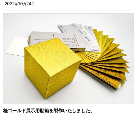
■その他箱・ケース
2022
10
24
年
月
日
2023年
■袋
2022年
■ウレタン・スポンジ
2021年
■気泡緩衝材・ミラーマット
2020年
■その他発泡材・緩衝材
2019年
■その他資材
2018年
楽器・音響機器用
2017年
瓶・缶・ボトル用
2016年
スポーツ・アウトドア・健康用
2015年
桂ゴールド展示用貼箱を製作いたしました。
靴・衣類・アパレル小物用
2014年
時計・宝飾品用
2013年
ホーム&キッチン用