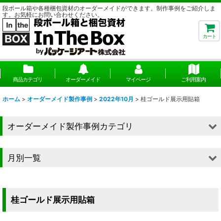
段ボール箱や各種梱包資材のオーダーメイドができます。制作事例をご紹介しま
す。お気軽にお問い合わせください。
カート
商品カテゴリ
オーダーメイド
マイページ
ご利用案内
ホーム
>
オーダーメイド製作事例
>
2022年10月
>
桂ゴールド展示用貼箱
オーダーメイド製作事例カテゴリ
■段ボール（箱）
月別一覧
■段ボール（箱以外）
2026年
■貼箱
2025年
桂ゴールド展示用貼箱
■組箱
2024年