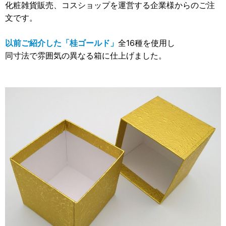
化粧雑貨販売、コスショップを運営する企業様からのご注
2012年
文です。
食品・食材用
2011年
記録メディア用（USBほか）
以前ご紹介した「桂ゴールド」
全16種を使用し
2010年
同寸法で雰囲気の異なる箱に仕上げました。
車・モビリティ用
2009年
産業・電化製品用
ノベルティ
アニメ関連