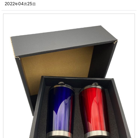
■その他箱・ケース
2022
04
25
年
月
日
2023年
■袋
2022年
■ウレタン・スポンジ
2021年
■気泡緩衝材・ミラーマット
2020年
■その他発泡材・緩衝材
2019年
■その他資材
2018年
楽器・音響機器用
2017年
瓶・缶・ボトル用
2016年
スポーツ・アウトドア・健康用
2015年
靴・衣類・アパレル小物用
2014年
時計・宝飾品用
2013年
ホーム&キッチン用