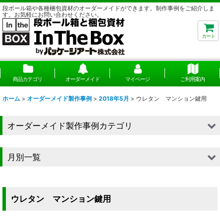
段ボール箱や各種梱包資材のオーダーメイドができます。制作事例をご紹介しま
す。お気軽にお問い合わせください。
カート
商品カテゴリ
オーダーメイド
マイページ
ご利用案内
ホーム
>
オーダーメイド製作事例
>
2018年5月
>
ウレタン マンション鍵用
オーダーメイド製作事例カテゴリ
■段ボール（箱）
月別一覧
■段ボール（箱以外）
2026年
■貼箱
2025年
ウレタン マンション鍵用
■組箱
2024年