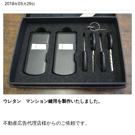
■その他箱・ケース
2018
05
29
年
月
日
2023年
■袋
2022年
■ウレタン・スポンジ
2021年
■気泡緩衝材・ミラーマット
2020年
■その他発泡材・緩衝材
2019年
■その他資材
2018年
楽器・音響機器用
2017年
瓶・缶・ボトル用
2016年
スポーツ・アウトドア・健康用
ウレタン マンション鍵用を製作いたしました。
2015年
靴・衣類・アパレル小物用
2014年
時計・宝飾品用
不動産広告代理店様からのご依頼です。
2013年
ホーム&キッチン用