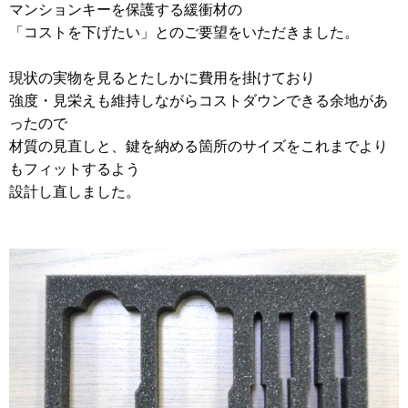
マンションキーを保護する緩衝材の
2012年
「コストを下げたい」とのご要望をいただきました。
食品・食材用
2011年
記録メディア用（USBほか）
現状の実物を見るとたしかに費用を掛けており
2010年
強度・見栄えも維持しながらコストダウンできる余地があ
車・モビリティ用
ったので
2009年
産業・電化製品用
材質の見直しと、鍵を納める箇所のサイズをこれまでより
もフィットするよう
ノベルティ
設計し直しました。
アニメ関連