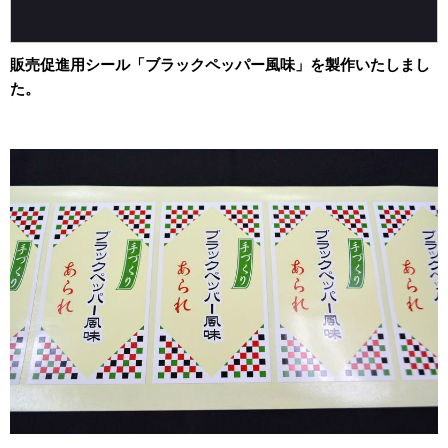
2013年
ホーム&キッチン用
2012年
食品・食材用
販売促進用シール「ブラックペッパー風味」を製作いたしまし
2011年
た。
記録メディア用（USBほか）
2010年
車・モビリティ用
2009年
産業・電化製品用
ノベルティ
アニメ関連