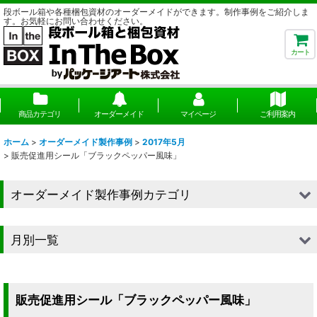
段ボール箱や各種梱包資材のオーダーメイドができます。制作事例をご紹介しま
す。お気軽にお問い合わせください。
カート
商品カテゴリ
オーダーメイド
マイページ
ご利用案内
ホーム
>
オーダーメイド製作事例
>
2017年5月
>
販売促進用シール「ブラックペッパー風味」
オーダーメイド製作事例カテゴリ
■段ボール（箱）
月別一覧
■段ボール（箱以外）
2026年
■貼箱
2025年
販売促進用シール「ブラックペッパー風味」
■組箱