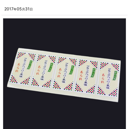
2024年
■その他箱・ケース
2017
05
31
年
月
日
2023年
■袋
2022年
■ウレタン・スポンジ
2021年
■気泡緩衝材・ミラーマット
2020年
■その他発泡材・緩衝材
2019年
■その他資材
2018年
楽器・音響機器用
2017年
瓶・缶・ボトル用
2016年
スポーツ・アウトドア・健康用
2015年
靴・衣類・アパレル小物用
2014年
時計・宝飾品用