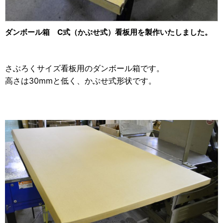
2013年
ホーム&キッチン用
2012年
食品・食材用
ダンボール箱 C式（かぶせ式）看板用を製作いたしました。
2011年
記録メディア用（USBほか）
2010年
さぶろくサイズ看板用のダンボール箱です。
車・モビリティ用
高さは30mmと低く、かぶせ式形状です。
2009年
産業・電化製品用
ノベルティ
アニメ関連