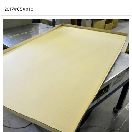
2024年
■その他箱・ケース
2017
05
01
年
月
日
2023年
■袋
2022年
■ウレタン・スポンジ
2021年
■気泡緩衝材・ミラーマット
2020年
■その他発泡材・緩衝材
2019年
■その他資材
2018年
楽器・音響機器用
2017年
瓶・缶・ボトル用
2016年
スポーツ・アウトドア・健康用
2015年
靴・衣類・アパレル小物用
2014年
時計・宝飾品用