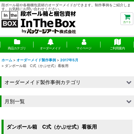
段ボール箱や各種梱包資材のオーダーメイドができます。制作事例をご紹介しま
す。お気軽にお問い合わせください。
カート
商品カテゴリ
オーダーメイド
マイページ
ご利用案内
ホーム
>
オーダーメイド製作事例
>
2017年5月
>
ダンボール箱 C式（かぶせ式）看板用
オーダーメイド製作事例カテゴリ
■段ボール（箱）
月別一覧
■段ボール（箱以外）
2026年
■貼箱
2025年
ダンボール箱 C式（かぶせ式）看板用
■組箱