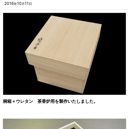
■その他箱・ケース
2016
10
11
年
月
日
2023年
■袋
2022年
■ウレタン・スポンジ
2021年
■気泡緩衝材・ミラーマット
2020年
■その他発泡材・緩衝材
2019年
■その他資材
2018年
楽器・音響機器用
2017年
瓶・缶・ボトル用
2016年
スポーツ・アウトドア・健康用
2015年
桐箱＋ウレタン 茶香炉用を製作いたしました。
靴・衣類・アパレル小物用
2014年
時計・宝飾品用
2013年
ホーム&キッチン用