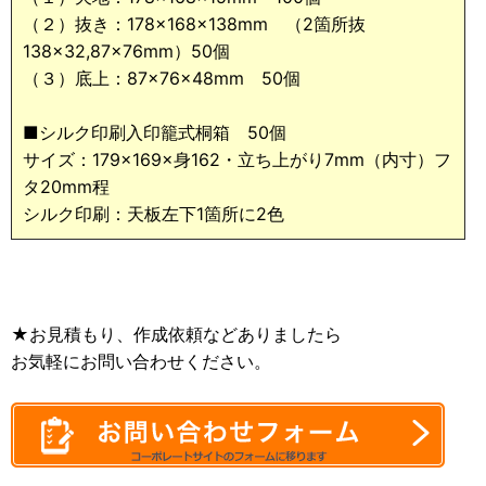
（２）抜き：178×168×138mm （2箇所抜
138×32,87×76mm）50個
（３）底上：87×76×48mm 50個
■シルク印刷入印籠式桐箱 50個
サイズ：179×169×身162・立ち上がり7mm（内寸）フ
タ20mm程
シルク印刷：天板左下1箇所に2色
★お見積もり、作成依頼などありましたら
お気軽にお問い合わせください。