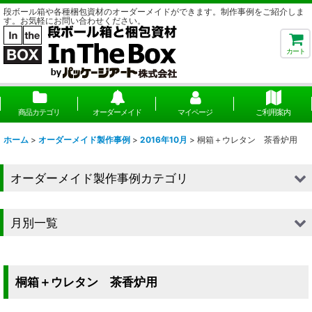
段ボール箱や各種梱包資材のオーダーメイドができます。制作事例をご紹介しま
す。お気軽にお問い合わせください。
カート
商品カテゴリ
オーダーメイド
マイページ
ご利用案内
ホーム
>
オーダーメイド製作事例
>
2016年10月
>
桐箱＋ウレタン 茶香炉用
オーダーメイド製作事例カテゴリ
■段ボール（箱）
月別一覧
■段ボール（箱以外）
2026年
■貼箱
2025年
桐箱＋ウレタン 茶香炉用
■組箱
2024年