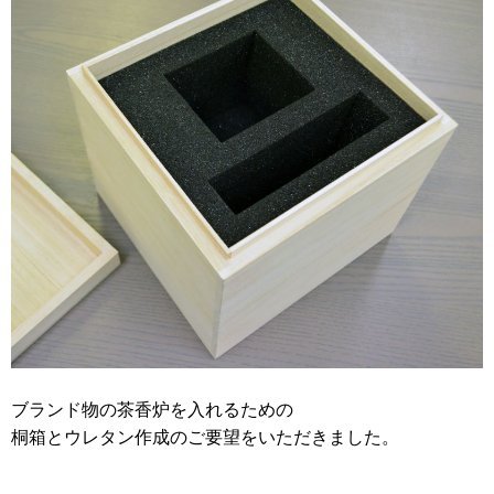
2012年
食品・食材用
2011年
記録メディア用（USBほか）
2010年
車・モビリティ用
2009年
産業・電化製品用
ノベルティ
アニメ関連
ブランド物の茶香炉を入れるための
桐箱とウレタン作成のご要望をいただきました。