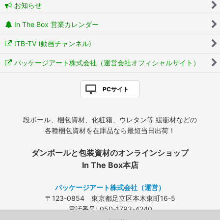
お知らせ
In The Box 営業カレンダー
ITB-TV (動画チャンネル)
パッケージアート株式会社（運営会社オフィシャルサイト）
PCサイト
段ボール、梱包資材、化粧箱、ウレタン等 緩衝材などの
各種梱包資材を在庫品なら最短当日出荷！
ダンボールと包装資材のオンラインショップ
In The Box本店
パッケージアート株式会社（運営）
〒123-0854 東京都足立区本木東町16-5
電話番号: 050-1793-4240
FAX: 03-3840-4424