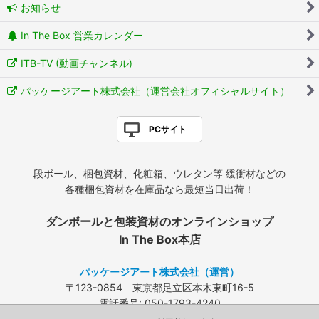
お知らせ
In The Box 営業カレンダー
ITB-TV (動画チャンネル)
パッケージアート株式会社（運営会社オフィシャルサイト）
PCサイト
段ボール、梱包資材、化粧箱、ウレタン等 緩衝材などの
各種梱包資材を在庫品なら最短当日出荷！
ダンボールと包装資材のオンラインショップ
In The Box本店
パッケージアート株式会社（運営）
〒123-0854 東京都足立区本木東町16-5
電話番号: 050-1793-4240
FAX: 03-3840-4424