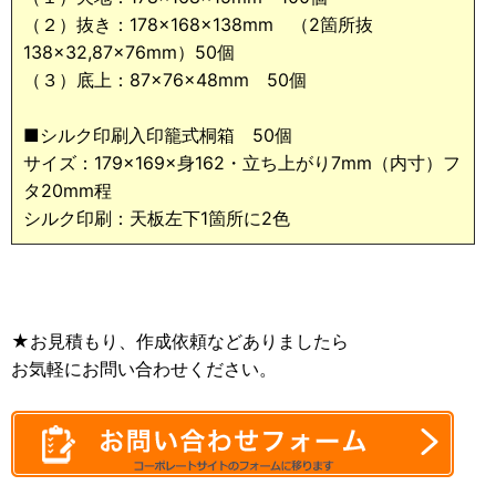
（２）抜き：178×168×138mm （2箇所抜
138×32,87×76mm）50個
（３）底上：87×76×48mm 50個
■シルク印刷入印籠式桐箱 50個
サイズ：179×169×身162・立ち上がり7mm（内寸）フ
タ20mm程
シルク印刷：天板左下1箇所に2色
★お見積もり、作成依頼などありましたら
お気軽にお問い合わせください。