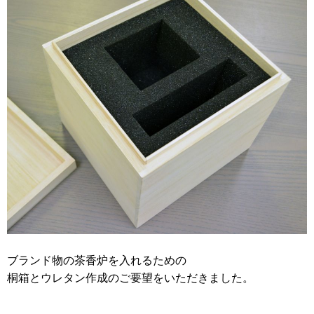
2012年
食品・食材用
2011年
記録メディア用（USBほか）
2010年
車・モビリティ用
2009年
産業・電化製品用
ノベルティ
アニメ関連
ブランド物の茶香炉を入れるための
桐箱とウレタン作成のご要望をいただきました。