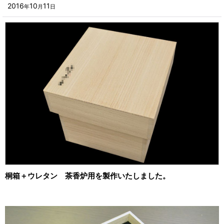
■その他箱・ケース
2016
10
11
年
月
日
2023年
■袋
2022年
■ウレタン・スポンジ
2021年
■気泡緩衝材・ミラーマット
2020年
■その他発泡材・緩衝材
2019年
■その他資材
2018年
楽器・音響機器用
2017年
瓶・缶・ボトル用
2016年
スポーツ・アウトドア・健康用
2015年
桐箱＋ウレタン 茶香炉用を製作いたしました。
靴・衣類・アパレル小物用
2014年
時計・宝飾品用
2013年
ホーム&キッチン用