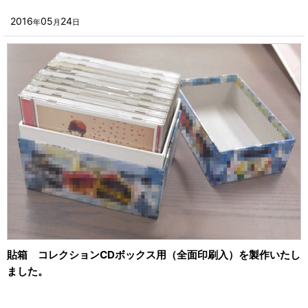
2024年
■その他箱・ケース
2016
05
24
年
月
日
2023年
■袋
2022年
■ウレタン・スポンジ
2021年
■気泡緩衝材・ミラーマット
2020年
■その他発泡材・緩衝材
2019年
■その他資材
2018年
楽器・音響機器用
2017年
瓶・缶・ボトル用
2016年
スポーツ・アウトドア・健康用
2015年
貼箱 コレクションCDボックス用（全面印刷入）を製作いたし
靴・衣類・アパレル小物用
ました。
2014年
時計・宝飾品用