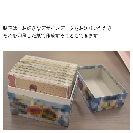
2013年
ホーム&キッチン用
2012年
食品・食材用
2011年
貼箱は、お好きなデザインデータをお送りいただき
記録メディア用（USBほか）
それを印刷した紙で作成することもできます。
2010年
車・モビリティ用
2009年
産業・電化製品用
ノベルティ
アニメ関連