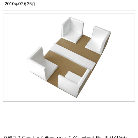
■その他箱・ケース
2010
02
25
年
月
日
2023年
■袋
2022年
■ウレタン・スポンジ
2021年
■気泡緩衝材・ミラーマット
2020年
■その他発泡材・緩衝材
2019年
■その他資材
2018年
楽器・音響機器用
2017年
瓶・缶・ボトル用
2016年
スポーツ・アウトドア・健康用
2015年
靴・衣類・アパレル小物用
2014年
時計・宝飾品用
2013年
ホーム&キッチン用
発泡スチロールとミラーマットをダンボール板に貼り付けた、