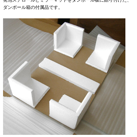
2012年
ダンボール箱の付属品です。
食品・食材用
2011年
記録メディア用（USBほか）
2010年
車・モビリティ用
2009年
産業・電化製品用
ノベルティ
アニメ関連