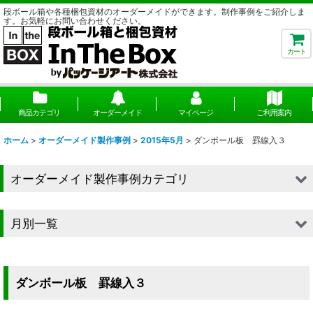
段ボール箱や各種梱包資材のオーダーメイドができます。制作事例をご紹介しま
す。お気軽にお問い合わせください。
カート
商品カテゴリ
オーダーメイド
マイページ
ご利用案内
ホーム
>
オーダーメイド製作事例
>
2015年5月
>
ダンボール板 罫線入３
オーダーメイド製作事例カテゴリ
■段ボール（箱）
月別一覧
■段ボール（箱以外）
2026年
■貼箱
2025年
ダンボール板 罫線入３
■組箱
2024年