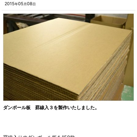
■その他箱・ケース
2015
05
08
年
月
日
2023年
■袋
2022年
■ウレタン・スポンジ
2021年
■気泡緩衝材・ミラーマット
2020年
■その他発泡材・緩衝材
2019年
■その他資材
2018年
楽器・音響機器用
2017年
瓶・缶・ボトル用
2016年
スポーツ・アウトドア・健康用
2015年
ダンボール板 罫線入３を製作いたしました。
靴・衣類・アパレル小物用
2014年
時計・宝飾品用
2013年
ホーム&キッチン用