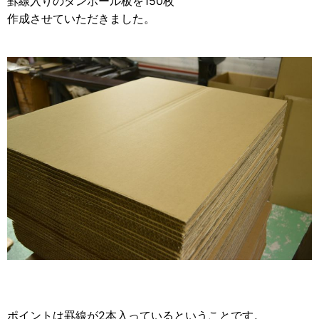
罫線入りのダンボール板を150枚
2012年
作成させていただきました。
食品・食材用
2011年
記録メディア用（USBほか）
2010年
車・モビリティ用
2009年
産業・電化製品用
ノベルティ
アニメ関連
ポイントは罫線が2本入っているということです。