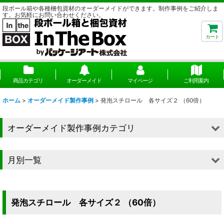
段ボール箱や各種梱包資材のオーダーメイドができます。制作事例をご紹介しま
す。お気軽にお問い合わせください。
カート
商品カテゴリ
オーダーメイド
マイページ
ご利用案内
ホーム
>
オーダーメイド製作事例
>
発泡スチロール 各サイズ２ （60倍）
オーダーメイド製作事例カテゴリ
■段ボール（箱）
月別一覧
■段ボール（箱以外）
2026年
■貼箱
2025年
発泡スチロール 各サイズ２ （60倍）
■組箱
2024年