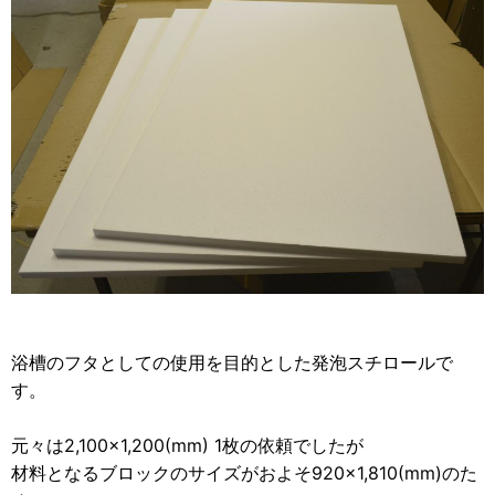
2012年
食品・食材用
2011年
記録メディア用（USBほか）
2010年
車・モビリティ用
2009年
産業・電化製品用
ノベルティ
アニメ関連
浴槽のフタとしての使用を目的とした発泡スチロールで
す。
元々は2,100×1,200(mm) 1枚の依頼でしたが
材料となるブロックのサイズがおよそ920×1,810(mm)のた