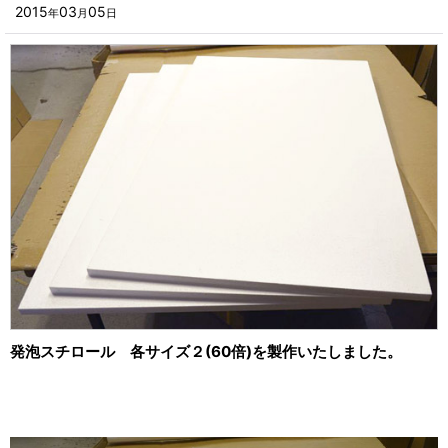
■その他箱・ケース
2015
03
05
年
月
日
2023年
■袋
2022年
■ウレタン・スポンジ
2021年
■気泡緩衝材・ミラーマット
2020年
■その他発泡材・緩衝材
2019年
■その他資材
2018年
楽器・音響機器用
2017年
瓶・缶・ボトル用
2016年
スポーツ・アウトドア・健康用
2015年
発泡スチロール 各サイズ２(60倍)を製作いたしました。
靴・衣類・アパレル小物用
2014年
時計・宝飾品用
2013年
ホーム&キッチン用