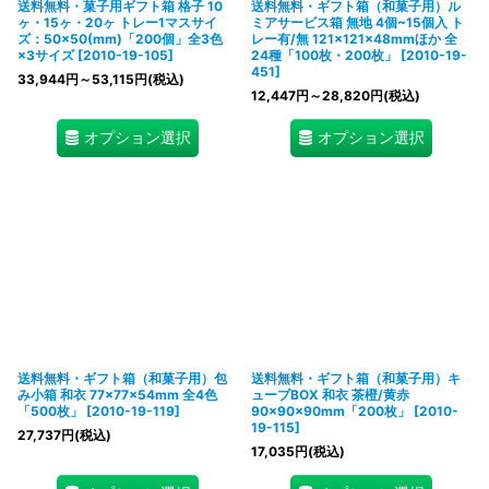
送料無料・菓子用ギフト箱 格子 10
送料無料・ギフト箱（和菓子用）ル
ヶ・15ヶ・20ヶ トレー1マスサイ
ミアサービス箱 無地 4個~15個入 ト
ズ：50×50(mm)「200個」全3色
レー有/無 121×121×48mmほか 全
×3サイズ
[
2010-19-105
]
24種「100枚・200枚」
[
2010-19-
451
]
33,944
円
～53,115
円
(税込)
12,447
円
～28,820
円
(税込)
オプション選択
オプション選択
送料無料・ギフト箱（和菓子用）包
送料無料・ギフト箱（和菓子用）キ
み小箱 和衣 77×77×54mm 全4色
ューブBOX 和衣 茶橙/黄赤
「500枚」
[
2010-19-119
]
90×90×90mm「200枚」
[
2010-
19-115
]
27,737
円
(税込)
17,035
円
(税込)