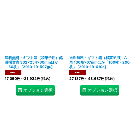
送料無料・ギフト箱（和菓子用）銘
送料無料・ギフト箱（和菓子用）六
菓撰群青 332×254×60mmほか
角 130角×67mmほか「100枚・200
「50枚」
[
2010-19-597gu
]
枚」
[
2010-19-610a
]
17,050
円
～21,922
円
(税込)
27,187
円
～43,687
円
(税込)
オプション選択
オプション選択