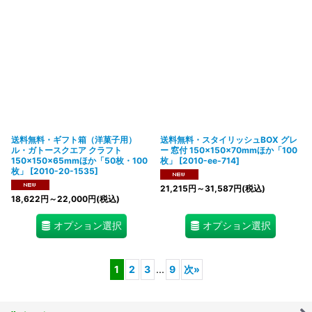
送料無料・ギフト箱（洋菓子用）
送料無料・スタイリッシュBOX グレ
ル・ガトースクエア クラフト
ー 窓付 150×150×70mmほか「100
150×150×65mmほか「50枚・100
枚」
[
2010-ee-714
]
枚」
[
2010-20-1535
]
21,215
円
～31,587
円
(税込)
18,622
円
～22,000
円
(税込)
オプション選択
オプション選択
1
2
3
...
9
次
»