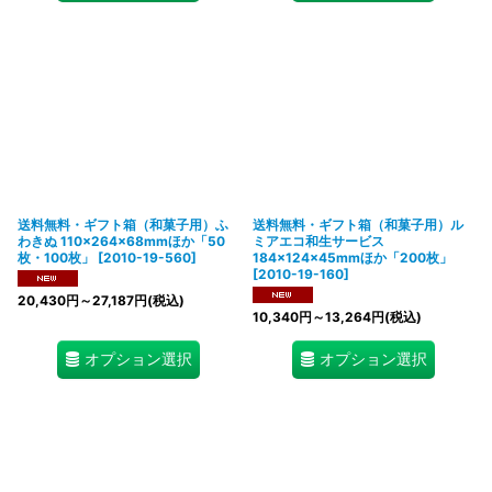
送料無料・ギフト箱（和菓子用）ふ
送料無料・ギフト箱（和菓子用）ル
わきぬ 110×264×68mmほか「50
ミアエコ和生サービス
枚・100枚」
[
2010-19-560
]
184×124×45mmほか「200枚」
[
2010-19-160
]
20,430
円
～27,187
円
(税込)
10,340
円
～13,264
円
(税込)
オプション選択
オプション選択