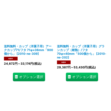
送料無料・カップ（洋菓子用）アー
送料無料・カップ（洋菓子用）グラ
クカップ71/フタ 71φ×36mm「900
ンカップ（耐熱）/フタ
個から」
[
2010-ne-309
]
70φ×40mm「500個から」
[
2010-
ne-202
]
24,672
円
～33,174
円
(税込)
29,387
円
～53,430
円
(税込)
オプション選択
オプション選択