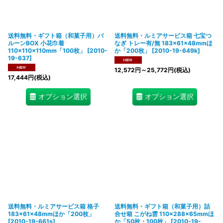
送料無料・ギフト箱（和菓子用）バ
送料無料・ルミアサービス箱 七宝つ
ルーンBOX 小花巾着
なぎ トレー有/無 183×61×48mmほ
110×110×110mm「100枚」
[
2010-
か「200枚」
[
2010-19-649k
]
19-637
]
12,572
円
～25,772
円
(税込)
17,444
円
(税込)
オプション選択
オプション選択
送料無料・ルミアサービス箱 格子
送料無料・ギフト箱（和菓子用）詰
183×61×48mmほか「200枚」
合せ箱 こがね雲 110×288×65mmほ
[
2010-19-661s
]
か「50枚・100枚」
[
2010-19-