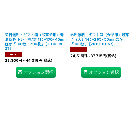
送料無料・ギフト箱（和菓子用）春
送料無料・ギフト箱（食品用）焼菓
夏秋冬 トレー有/無 115×170×45mm
子（大）145×265×55mmほか
ほか「100枚・200枚」
[
2010-19-
「100枚」
[
2010-19-57
]
37
]
24,515
円
～37,715
円
(税込)
25,300
円
～44,315
円
(税込)
オプション選択
オプション選択