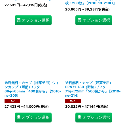
枚・200枚」
[
2010-19-210fs
]
27,532
円
～42,115
円
(税込)
20,665
円
～39,287
円
(税込)
オプション選択
オプション選択
送料無料・カップ（洋菓子用）ウィ
送料無料・カップ（洋菓子用）
ンカップ（耐熱）/フタ
PPN71-180（耐熱）/フタ
66φ×65mm「400個から」
[
2010-
71φ×72mm「500個から」
[
2010-
ne-205
]
ne-214
]
27,438
円
～44,000
円
(税込)
20,822
円
～47,144
円
(税込)
オプション選択
オプション選択