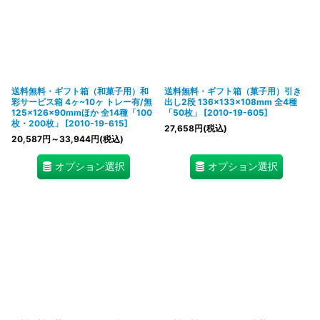
送料無料・ギフト箱（和菓子用）和
送料無料・ギフト箱（菓子用）引き
彩サービス箱 4ヶ~10ヶ トレー有/無
出し2段 136×133×108mm 全4種
125×126×90mmほか 全14種「100
「50枚」
[
2010-19-605
]
枚・200枚」
[
2010-19-615
]
27,658
円
(税込)
20,587
円
～33,944
円
(税込)
オプション選択
オプション選択