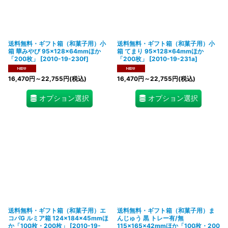
送料無料・ギフト箱（和菓子用）小
送料無料・ギフト箱（和菓子用）小
箱 華みやび 95×128×64mmほか
箱 てまり 95×128×64mmほか
「200枚」
[
2010-19-230f
]
「200枚」
[
2010-19-231a
]
16,470
円
～22,755
円
(税込)
16,470
円
～22,755
円
(税込)
オプション選択
オプション選択
送料無料・ギフト箱（和菓子用）エ
送料無料・ギフト箱（和菓子用）ま
コパG ルミア箱 124×184×45mmほ
んじゅう 黒 トレー有/無
か「100枚・200枚」
[
2010-19-
115×165×42mmほか「100枚・200