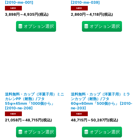
[
2010-me-001
]
[
2010-me-039
]
3,898
円
～4,935
円
(税込)
2,860
円
～4,118
円
(税込)
オプション選択
オプション選択
送料無料・カップ（洋菓子用）ミニ
送料無料・カップ（洋菓子用）ミラ
カレンPP（耐熱）/フタ
ンカップ（耐熱）/フタ
55φ×45mm「1000個から」
60φ×60mm「500個から」
[
2010-
[
2010-ne-208
]
ne-203
]
21,058
円
～48,715
円
(税込)
48,715
円
～50,287
円
(税込)
オプション選択
オプション選択