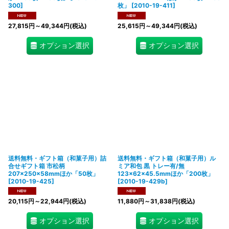
300
]
枚」
[
2010-19-411
]
27,815
円
～49,344
円
(税込)
25,615
円
～49,344
円
(税込)
オプション選択
オプション選択
送料無料・ギフト箱（和菓子用）詰
送料無料・ギフト箱（和菓子用）ル
合せギフト箱 市松柄
ミア和包 黒 トレー有/無
207×250×58mmほか「50枚」
123×62×45.5mmほか「200枚」
[
2010-19-425
]
[
2010-19-429b
]
20,115
円
～22,944
円
(税込)
11,880
円
～31,838
円
(税込)
オプション選択
オプション選択