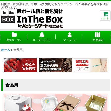
精肉用、和洋菓子用、米用、宅配用など食品用パッケージの既製品を各種取り揃
えています。
カート
商品カテゴリ
オーダーメイド
マイページ
ご利用案内
ホーム
>
食品用
食品用