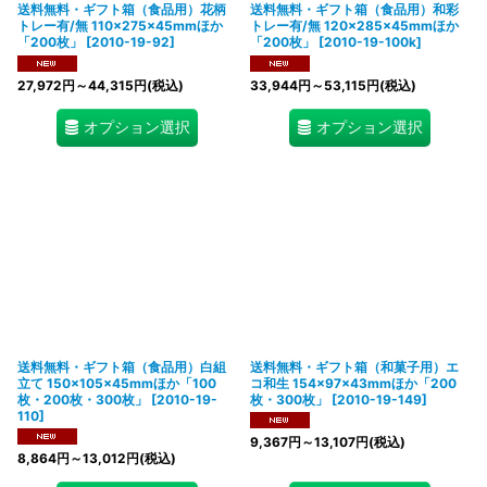
送料無料・ギフト箱（食品用）花柄
送料無料・ギフト箱（食品用）和彩
トレー有/無 110×275×45mmほか
トレー有/無 120×285×45mmほか
「200枚」
[
2010-19-92
]
「200枚」
[
2010-19-100k
]
27,972
円
～44,315
円
(税込)
33,944
円
～53,115
円
(税込)
オプション選択
オプション選択
送料無料・ギフト箱（食品用）白組
送料無料・ギフト箱（和菓子用）エ
立て 150×105×45mmほか「100
コ和生 154×97×43mmほか「200
枚・200枚・300枚」
[
2010-19-
枚・300枚」
[
2010-19-149
]
110
]
9,367
円
～13,107
円
(税込)
8,864
円
～13,012
円
(税込)