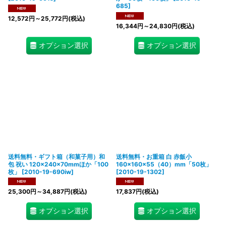
685
]
12,572
円
～25,772
円
(税込)
16,344
円
～24,830
円
(税込)
オプション選択
オプション選択
送料無料・ギフト箱（和菓子用）和
送料無料・お重箱 白 赤飯小
包 祝い 120×240×70mmほか「100
160×160×55（40）mm「50枚」
枚」
[
2010-19-690iw
]
[
2010-19-1302
]
25,300
円
～34,887
円
(税込)
17,837
円
(税込)
オプション選択
オプション選択