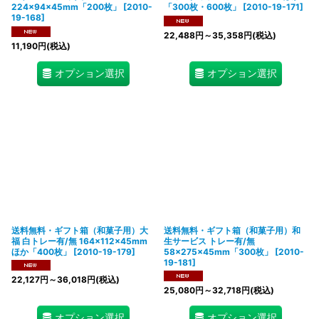
224×94×45mm「200枚」
[
2010-
「300枚・600枚」
[
2010-19-171
]
19-168
]
22,488
円
～35,358
円
(税込)
11,190
円
(税込)
オプション選択
オプション選択
送料無料・ギフト箱（和菓子用）大
送料無料・ギフト箱（和菓子用）和
福 白トレー有/無 164×112×45mm
生サービス トレー有/無
ほか「400枚」
[
2010-19-179
]
58×275×45mm「300枚」
[
2010-
19-181
]
22,127
円
～36,018
円
(税込)
25,080
円
～32,718
円
(税込)
オプション選択
オプション選択