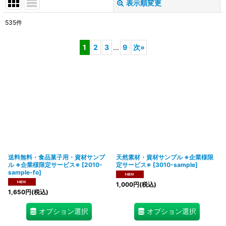
表示順変更
閉じる
535
件
サブカテゴリ
:
1
2
3
...
9
次
»
表示数
:
在庫あり
並び順
:
絞り込む
送料無料・食品菓子用・資材サンプ
天然素材・資材サンプル ※企業様限
ル ※企業様限定サービス※
[
2010-
定サービス※
[
3010-sample
]
sample-fo
]
1,000
円
(税込)
1,650
円
(税込)
オプション選択
オプション選択