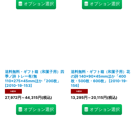
オプション選択
オプション選択
送料無料・ギフト箱（和菓子用）四
送料無料・ギフト箱（和菓子用）花
季ノ詩 トレー有/無
の詩 140×90×45mmほか「400
110×275×45mmほか「200枚」
枚・500枚・600枚」
[
2010-19-
[
2010-19-153
]
156
]
27,972
円
～44,315
円
(税込)
13,295
円
～20,115
円
(税込)
オプション選択
オプション選択