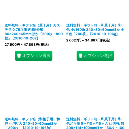
送料無料・ギフト箱（菓子用）カス
送料無料・ギフト箱（和菓子用）和
テラ 0.75斤用 内箱/外箱
包 小/160角 240×80×60mmほか 全
80×260×65mmほか「200枚・800
5色「200枚」
[
2010-19-196g
]
枚」
[
2010-19-202
]
27,627
円
～34,887
円
(税込)
27,500
円
～47,898
円
(税込)
オプション選択
オプション選択
送料無料・ギフト箱（和菓子用）和
送料無料・ギフト箱（和菓子用）和
包 小/中/大 240×80×60mmほか
包どら焼 5ヶ/10ヶ/15ヶ入 仕切有/無
「200枚」
[
2010-19-196fs
]
208×114×100mmほか「50枚・100