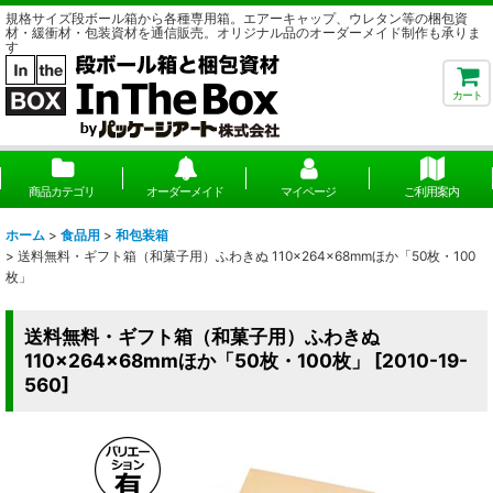
規格サイズ段ボール箱から各種専用箱。エアーキャップ、ウレタン等の梱包資
材・緩衝材・包装資材を通信販売。オリジナル品のオーダーメイド制作も承りま
す
カート
商品カテゴリ
オーダーメイド
マイページ
ご利用案内
ホーム
>
食品用
>
和包装箱
>
送料無料・ギフト箱（和菓子用）ふわきぬ 110×264×68mmほか「50枚・100
枚」
送料無料・ギフト箱（和菓子用）ふわきぬ
110×264×68mmほか「50枚・100枚」
[
2010-19-
560
]