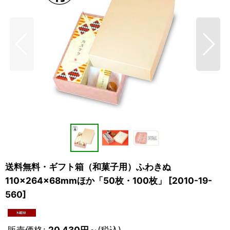
送料無料・ギフト箱（和菓子用）ふわきぬ
110×264×68mmほか「50枚・100枚」
[
2010-19-
560
]
販売価格
:
20,430
円
～
(税込)