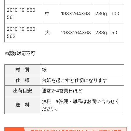
2010-19-560-
中
198×264×68
230g
100
561
2010-19-560-
大
293×264×68
288g
50
562
※端数対応不可
材 質
紙
仕 様
台紙を起こすと仕切になります
出荷目安
通常2-4営業日ほど
無料 ※沖縄・離島はお問い合わせく
送 料
ださい。