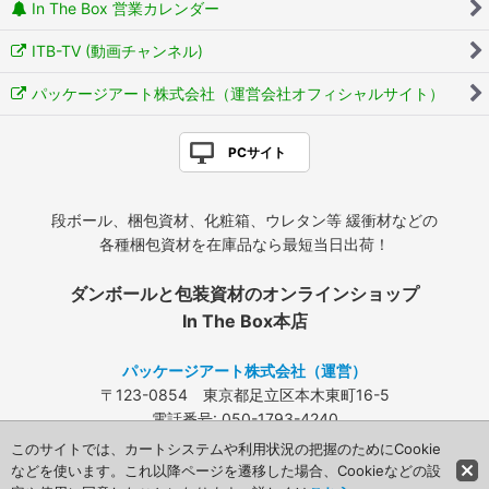
In The Box 営業カレンダー
ITB-TV (動画チャンネル)
パッケージアート株式会社（運営会社オフィシャルサイト）
PCサイト
段ボール、梱包資材、化粧箱、ウレタン等 緩衝材などの
各種梱包資材を在庫品なら最短当日出荷！
ダンボールと包装資材のオンラインショップ
In The Box本店
パッケージアート株式会社（運営）
〒123-0854 東京都足立区本木東町16-5
電話番号: 050-1793-4240
FAX: 03-3840-4424
このサイトでは、カートシステムや利用状況の把握のためにCookie
メールアドレス:
info@packageart.co.jp
などを使います。これ以降ページを遷移した場合、Cookieなどの設