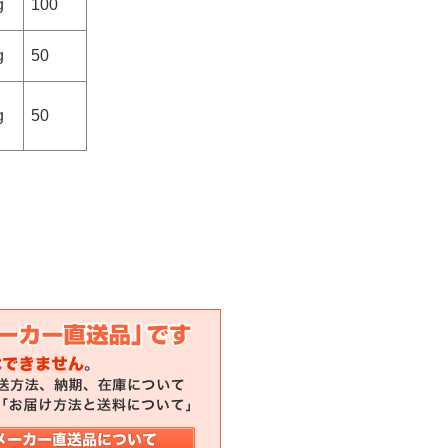
g
100
g
50
g
50