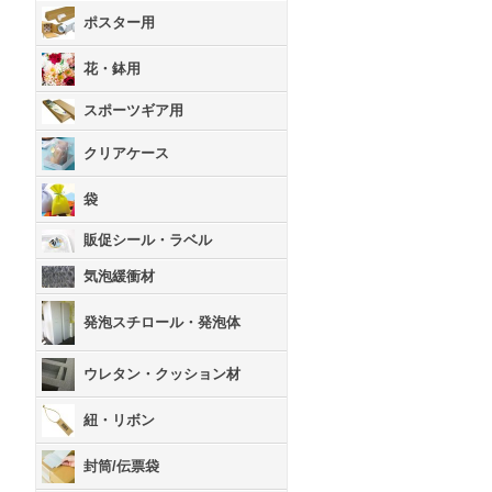
ポスター用
花・鉢用
スポーツギア用
クリアケース
袋
販促シール・ラベル
気泡緩衝材
発泡スチロール・発泡体
ウレタン・クッション材
紐・リボン
封筒/伝票袋