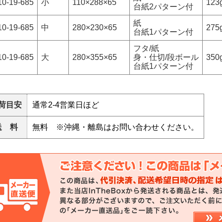
10-19-685
小
110×288×65
123
台紙2パターン付
紙
10-19-685
中
280×230×65
275
台紙1パターン付
フタ/紙
10-19-685
大
280×355×65
身・仕切/段ボール
350
台紙1パターン付
荷目安
通常2-4営業日ほど
送 料
無料 ※沖縄・離島はお問い合わせください。