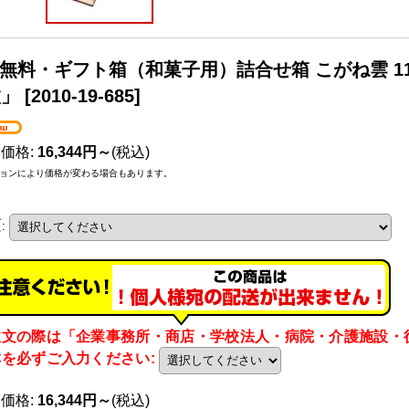
無料・ギフト箱（和菓子用）詰合せ箱 こがね雲 110×
枚」
[
2010-19-685
]
売価格
:
16,344円～
(税込)
ョンにより価格が変わる場合もあります。
類
:
注文の際は「企業事務所・商店・学校法人・病院・介護施設・
称を必ずご入力ください
:
売価格
:
16,344円～
(税込)