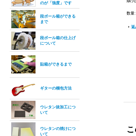
販
のが「強度」です
数量
:
段ボール箱ができる
まで
返
段ボール箱の仕上げ
について
貼箱ができるまで
ギターの梱包方法
ウレタン抜加工につ
いて
こ
ウレタンの焼けにつ
いて