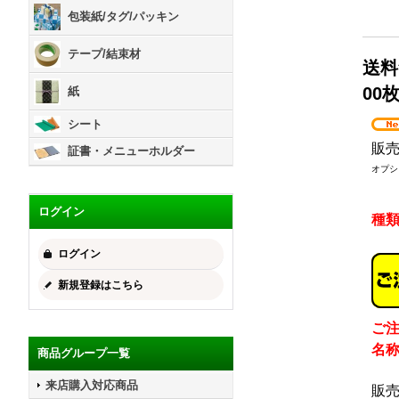
包装紙/タグ/パッキン
テープ/結束材
送料
00
紙
シート
販
証書・メニューホルダー
オプシ
ログイン
種
ログイン
新規登録はこちら
ご
名
商品グループ一覧
来店購入対応商品
販