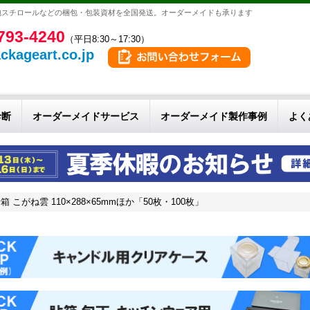
泡スチロールなどの梱包・包装資材を全国発送。オーダーメイドも承ります
793-4240
（平日8:30～17:30）
ckageart.co.jp
診断
オーダーメイドサービス
オーダーメイド製作事例
よく
がね雲 110×288×65mmほか「50枚・100枚」