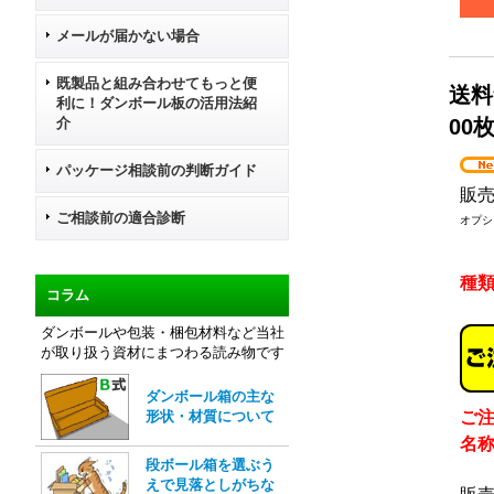
メールが届かない場合
既製品と組み合わせてもっと便
送料
利に！ダンボール板の活用法紹
介
00
パッケージ相談前の判断ガイド
販
ご相談前の適合診断
オプシ
種
コラム
ダンボールや包装・梱包材料など当社
が取り扱う資材にまつわる読み物です
ダンボール箱の主な
形状・材質について
ご
名
段ボール箱を選ぶう
えで見落としがちな